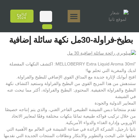
كتالوج
2024
تانيا إي أروما
تانيا 50 جرام.
تانيا 250 جرام.
تانيا 125 جرام.
تانيا 500 جرام.
المبيعات عبر الإنترنت
بطيخ-فراولة-30مل نكهة سائلة إضافية
"MELLOBERRY Extra Liquid Aroma 30ml: اكتشف النكهات المفضلة
لديك والمغرية التي تحلم بها!
افتح أبوابك لإثارة جديدة مع المذاق القوي الإضافي للبطيخ والفراولة.
ستندهش من هذا المزيج القوي من البطيخ والفراولة وستعيد اكتشاف نكهة
البطيخ والفراولة الحقيقية. المحتوى: البطيخ والفراولة، أكثر مما تبحث عنه
في الشيشة
المعايير الدولية والجودة
تقدم منتجاتنا دبس الشيشة الطبيعي الفاخر الغني، والذي يتم إنتاجه خصيصًا
من خلال تركيب فواكه طبيعية تمامًا بنكهات مختلفة وفقًا لمعايير الاتحاد
الأوروبي وإدارة الغذاء والدواء الأمريكية.
تانيا نارجيل، الشركة الرائدة في صناعة الشيشة في العالم مع الأهمية التي
نعلقها على البحث والتطوير والابتكار ونطاقات المنتجات الجديدة التي نقدمها