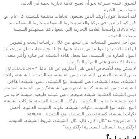
للسوق، تتقدم بسرعة نحو أن تصبح علامة تجارية نجمة في العالم.
سنوات من الخبرة
لقد أصبحنا عنوان أولئك الذين يصنعون اتجاهات مختلفة للشيشة كل عام، مع
قوة كوننا رائدين في تركيا والعالم بتجاربنا المتفوقة وتجاربنا المتفوقة منذ
عام 1996، وأصبحنا العلامة التجارية التي يتبعها دائمًا مستهلكو الشيشة
وصناعة الشيشة.
من أجل تحسين المنتجات التي ننتجها من خلال دراسات البحث والتطوير
لبراءات الاختراع الدولية التي حصلنا عليها، فإننا ننتج منتجات تقلل من فعالية
المواد الضارة في الشيشة، مما يجعل ثقافة الشيشة غير ضارة وأكثر متعة.
منتجاتنا لا تحتوي على التبغ أو النيكوتين!
لا يمكن بيعه للأشخاص الذين تقل أعمارهم عن 18 عامًا! MELLOBERRY،
دبس الشيشة العشبي، الشيشة، دبس الشيشة، تبغ الشيشة، الشيشة، رائحة
الشيشة، متعة الشيشة، دبس الشيشة، تبغ الشيشة، دبس الشيشة الفاخر،
الشيشة، دبس الشيشة، كيفية الصنع دبس الشيشة؟, دبس الشيشة العشبية,
دبس الشيشة العشبية, شيشة طبيعية, دبس شيشة طبيعية, شيشة خالية من
التبغ، شيشة خالية من النيكوتين، ماركات الشيشة العشبية، ماركات الشيشة
التبغ، نكهة التبغ الشيشة، نكهات الشيشة، نكهات الشيشة العشبية، أفضل
نكهات الشيشة، كيفية تحضير الشيشة، صنع الشيشة، кальян،
самодельный "كال، كال، كال، كال، الشيشة، شريط الشيشة، الشيشة
الإلكترونية، السائل، السيجارة الإلكترونية"