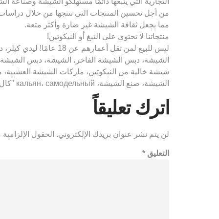
التجارية التي يتبعها دائمًا مستهلكو الشيشة وصناعة ال
من أجل تحسين المنتجات التي ننتجها من خلال دراسات ال
مما يجعل ثقافة الشيشة غير ضارة وأكثر متعة.
منتجاتنا لا تحتوي على التبغ أو النيكوتين!
ليس للبيع لمن تقل أعم
الشيشة، دبس الشيشة الفاخر، الشيشة، دبس الشيشة،
شيشة خالية من النيكوتين، ماركات الشيشة العشبية، م
الشيشة، صنع الشيشة، кальян، самодельный "كال، كال، كال، كال، الشيشة، شريط الشيشة، الشيشة الإلكترونية، السائل، السيجارة الإلكترونية"
اترك تعليقاً
لن يتم نشر عنوان بريدك الإلكتروني.
الحقول الإلزامية م
التعليق
*