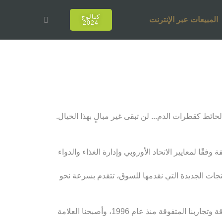
كتالوج
المبيعات عبر الإنترنت
2024
حائط كقطرات الدم... لن تبقى غير مبالٍ بهذا الخيال.
قًا لمعايير الاتحاد الأوروبي وإدارة الغذاء والدواء
نتجات الجديدة التي نقدمها للسوق، تتقدم بسرعة نحو
لقد أصبحنا عنوان أولئك الذين يصنعون اتجاهات مختلفة للشيشة كل عام، مع قوة كوننا رائدين في تركيا والعالم بتجاربنا المتفوقة وتجاربنا المتفوقة منذ عام 1996، وأصبحنا العلامة