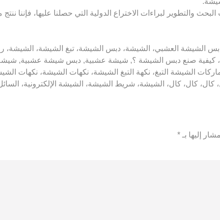
شيشة.
بحث والتطوير لبراءات الاختراع الدولية التي حصلنا عليها، فإننا ننتج
ارهم عن 18 عامًا! ليدي كيلر، دبس الشيشة العشبي، الشيشة، دبس الشيشة، تبغ الشيشة
 كيفية صنع دبس الشيشة ؟, شيشة عشبية, دبس شيشة عشبية, شيشة ط
اركات الشيشة التبغ، نكهة التبغ الشيشة، نكهات الشيشة، نكهات الش
شار إليها بـ
*