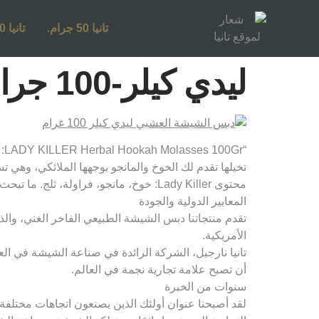
تانيا 50 جرام.
تانيا 250 جرام.
ليدي كيلر-100 جرام دبس الشيشة العشبي
“LADY KILLER Herbal Hookah Molasses 100Gr: اكتشف النكهات المفضلة لديك والمغرية التي تحلم بها!
تخيلها تقدم لك الخوخ والمانجو بوجهها الملائكي، وهي تس
محتوى Lady Killer: خوخ، مانجو، فراولة، ثلج. ما تبحث عنه في الشيشة أكثر
المعايير الدولية والجودة
تقدم منتجاتنا دبس الشيشة الطبيعي الفاخر الغني، والذي 
الأمريكية.
تانيا نارجيل، الشركة الرائدة في صناعة الشيشة في العا
أن تصبح علامة تجارية نجمة في العالم.
سنوات من الخبرة