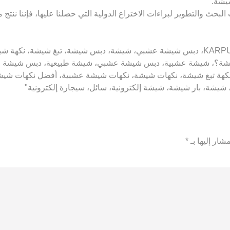
شيشة.
بحث والتطوير لبراءات الاختراع الدولية التي حصلنا عليها، فإننا ننتج
غير مخصص للبيع لمن هم دون سن 18 عامًا! KARPUZ MINT، دبس شيشة عشبي، شيشة، دبس ش
ة؟، شيشة عشبية، دبس شيشة عشبي، شيشة طبيعية، دبس شيشة طبيع
نكهة تبغ شيشة، نكهات شيشة، نكهات شيشة عشبية، أفضل نكهات شيشة
، شيشة، بار شيشة، شيشة إلكترونية، سائل، سيجارة إلكترونية"
شار إليها بـ
*