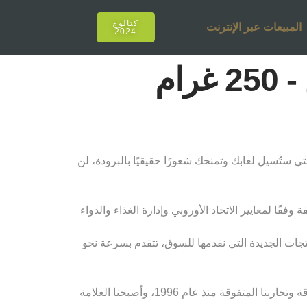
كتالوج
المبيعات عبر الإنترنت
2024
ام
لتي ستُسيل لعابك وتمنحك شعورًا حقيقيًا بالبرودة، لن
قًا لمعايير الاتحاد الأوروبي وإدارة الغذاء والدواء
نتجات الجديدة التي نقدمها للسوق، تتقدم بسرعة نحو
لقد أصبحنا عنوان أولئك الذين يصنعون اتجاهات مختلفة للشيشة كل عام، مع قوة كوننا رائدين في تركيا والعالم بتجاربنا المتفوقة وتجاربنا المتفوقة منذ عام 1996، وأصبحنا العلامة