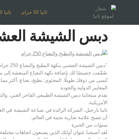
تانيا 50 جرام.
تانيا 250 جرام.
دبس الشيشة العشبي بنك
"دبس الشيشة العشبي بنكهة البطيخ والنعناع 250 جرام: اكتشف نكهاتك المفضلة المغرية التي تحلم بها!
صُمِّمَت خصيصًا لك بإضافة نكهة النعناع المنعشة إلى مذا
تُنسى من ذوقك طويلًا. المحتوى: بطيخ، نعناع. أكثر مم
المعايير الدولية والجودة
تقدم منتجاتنا دبس الشيشة الطبيعي الفاخر الغني، والذي 
الأمريكية.
تانيا نارجيل، الشركة الرائدة في صناعة الشيشة في العا
أن تصبح علامة تجارية نجمة في العالم.
سنوات من الخبرة