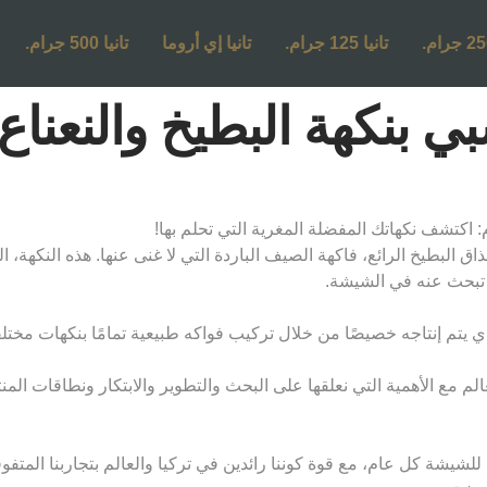
تانيا 125 جرام.
تانيا إي أروما
تانيا 500 جرام.
هة البطيخ والنعناع - 250 غر
ق البطيخ الرائع، فاكهة الصيف الباردة التي لا غنى عنها. هذه النكهة، ا
ا تبحث عنه في الشيشة.
يتم إنتاجه خصيصًا من خلال تركيب فواكه طبيعية تمامًا بنكهات مختلفة وف
لم مع الأهمية التي نعلقها على البحث والتطوير والابتكار ونطاقات الم