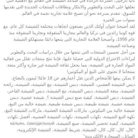
تانيا نارجيل، الشركة الرائدة في صناعة الشيشة في العالم مع الأهمية التي
نعلقها على البحث والتطوير والابتكار ونطاقات المنتجات الجديدة التي نقدمها
للسوق، تتقدم بسرعة نحو أن تصبح علامة تجارية نجمة في العالم.
سنوات من الخبرة
لقد أصبحنا عنوان أولئك الذين يصنعون اتجاهات مختلفة للشيشة كل عام، مع
قوة كوننا رائدين في تركيا والعالم بتجاربنا المتفوقة وتجاربنا المتفوقة منذ
عام 1996، وأصبحنا العلامة التجارية التي يتبعها دائمًا مستهلكو الشيشة
وصناعة الشيشة.
من أجل تحسين المنتجات التي ننتجها من خلال دراسات البحث والتطوير
لبراءات الاختراع الدولية التي حصلنا عليها، فإننا ننتج منتجات تقلل من فعالية
المواد الضارة في الشيشة، مما يجعل ثقافة الشيشة غير ضارة وأكثر متعة.
منتجاتنا لا تحتوي على التبغ أو النيكوتين!
لا يمكن بيعها للأشخاص الذين تقل أعمارهم عن 18 عامًا! ليمون بالنعناع،
دبس الشيشة العشبي، الشيشة، دبس الشيشة، تبغ الشيشة، الشيشة، رائحة
الشيشة، متعة الشيشة، دبس الشيشة، تبغ الشيشة، دبس الشيشة الفاخر،
الشيشة، دبس الشيشة، كيفية صنع دبس الشيشة ؟, شيشة عشبية, دبس
شيشة عشبية, شيشة طبيعية, دبس شيشة طبيعية, شيشة خالية من التبغ،
شيشة خالية من النيكوتين، ماركات الشيشة العشبية، ماركات الشيشة التبغ،
نكهة التبغ الشيشة، نكهات الشيشة، نكهات الشيشة العشبية، أفضل نكهات
الشيشة، كيفية تحضير الشيشة، صنع الشيشة، кальян، самодельный
"كال، كال، كال، كال، الشيشة، شريط الشيشة، الشيشة الإلكترونية،
السائل، السيجارة الإلكترونية"