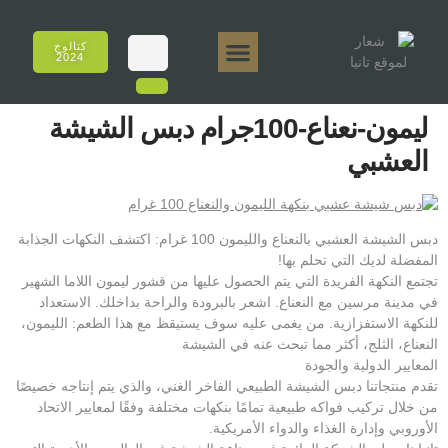
كتالوج
2024
تانيا إي أروما
تانيا 50 جرام.
تانيا 250 جرام.
تانيا 125 جرام.
تانيا 500 جرام.
المبيعات عبر الإنترنت
ليمون-نعناع-100جرام دبس الشيشة
العشبي
دبس الشيشة العشبي بالنعناع والليمون 100 غرام: اكتشف النكهات الجذابة
المفضلة لديك التي تحلم بها!
تجتمع النكهة الفريدة التي يتم الحصول عليها من قشور ليمون اللاما الشهير
في مدينة مرسين مع النعناع. اشعر بالبرودة والراحة بداخلك. الاستعداد
للنكهة الاستفزازية. من يغمى عليه سوف يستيقظ مع هذا الطعم: الليمون،
النعناع، الثلج، أكثر مما تبحث عنه في الشيشة
المعايير الدولية والجودة
تقدم منتجاتنا دبس الشيشة الطبيعي الفاخر الغني، والذي يتم إنتاجه خصيصًا
من خلال تركيب فواكه طبيعية تمامًا بنكهات مختلفة وفقًا لمعايير الاتحاد
الأوروبي وإدارة الغذاء والدواء الأمريكية.