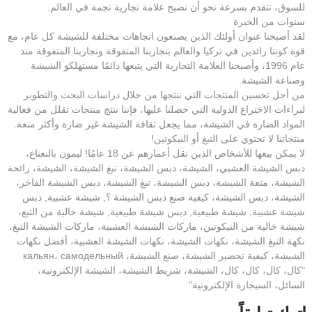
للسوق، تتقدم بسرعة نحو أن تصبح علامة تجارية نجمة في العالم.
سنوات من الخبرة
لقد أصبحنا عنوان أولئك الذين يصنعون اتجاهات مختلفة للشيشة كل عام، مع
قوة كوننا رائدين في تركيا والعالم بتجاربنا المتفوقة وتجاربنا المتفوقة منذ
عام 1996، وأصبحنا العلامة التجارية التي يتبعها دائمًا مستهلكو الشيشة
وصناعة الشيشة.
من أجل تحسين المنتجات التي ننتجها من خلال دراسات البحث والتطوير
لبراءات الاختراع الدولية التي حصلنا عليها، فإننا ننتج منتجات تقلل من فعالية
المواد الضارة في الشيشة، مما يجعل ثقافة الشيشة غير ضارة وأكثر متعة.
منتجاتنا لا تحتوي على التبغ أو النيكوتين!
لا يمكن بيعها للأشخاص الذين تقل أعمارهم عن 18 عامًا! ليمون بالنعناع،
دبس الشيشة العشبي، الشيشة، دبس الشيشة، تبغ الشيشة، الشيشة، رائحة
الشيشة، متعة الشيشة، دبس الشيشة، تبغ الشيشة، دبس الشيشة الفاخر،
الشيشة، دبس الشيشة، كيفية صنع دبس الشيشة ؟, شيشة عشبية, دبس
شيشة عشبية, شيشة طبيعية, دبس شيشة طبيعية, شيشة خالية من التبغ،
شيشة خالية من النيكوتين، ماركات الشيشة العشبية، ماركات الشيشة التبغ،
نكهة التبغ الشيشة، نكهات الشيشة، نكهات الشيشة العشبية، أفضل نكهات
الشيشة، كيفية تحضير الشيشة، صنع الشيشة، кальян، самодельный
"كال، كال، كال، كال، الشيشة، شريط الشيشة، الشيشة الإلكترونية،
السائل، السيجارة الإلكترونية"