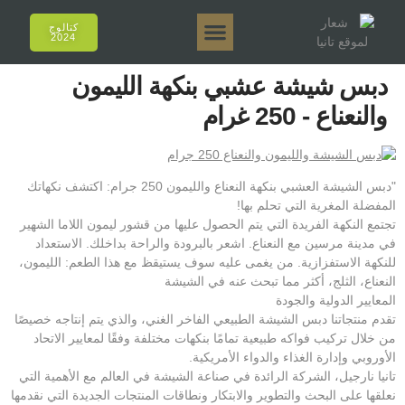
كتالوج
2024
تانيا إي أروما
تانيا 50 جرام.
تانيا 250 جرام.
تانيا 125 جرام.
تانيا 500 جرام.
المبيعات عبر الإنترنت
دبس شيشة عشبي بنكهة الليمون
والنعناع - 250 غرام
"دبس الشيشة العشبي بنكهة النعناع والليمون 250 جرام: اكتشف نكهاتك
المفضلة المغرية التي تحلم بها!
تجتمع النكهة الفريدة التي يتم الحصول عليها من قشور ليمون اللاما الشهير
في مدينة مرسين مع النعناع. اشعر بالبرودة والراحة بداخلك. الاستعداد
للنكهة الاستفزازية. من يغمى عليه سوف يستيقظ مع هذا الطعم: الليمون،
النعناع، الثلج، أكثر مما تبحث عنه في الشيشة
المعايير الدولية والجودة
تقدم منتجاتنا دبس الشيشة الطبيعي الفاخر الغني، والذي يتم إنتاجه خصيصًا
من خلال تركيب فواكه طبيعية تمامًا بنكهات مختلفة وفقًا لمعايير الاتحاد
الأوروبي وإدارة الغذاء والدواء الأمريكية.
تانيا نارجيل، الشركة الرائدة في صناعة الشيشة في العالم مع الأهمية التي
نعلقها على البحث والتطوير والابتكار ونطاقات المنتجات الجديدة التي نقدمها