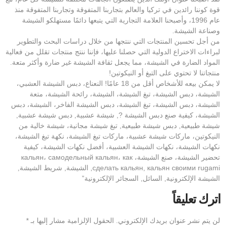
قوة كوننا رائدين في تركيا والعالم بتجاربنا المتفوقة وتجاربنا المتفوقة منذ
عام 1996، وأصبحنا العلامة التجارية التي يتبعها دائمًا مستهلكو الشيشة
وصناعة الشيشة.
من أجل تحسين المنتجات التي ننتجها من خلال دراسات البحث والتطوير
لبراءات الاختراع الدولية التي حصلنا عليها، فإننا ننتج منتجات تقلل من فعالية
المواد الضارة في الشيشة، مما يجعل ثقافة الشيشة غير ضارة وأكثر متعة.
منتجاتنا لا تحتوي على التبغ أو النيكوتين!
لا يمكن بيعه للأشخاص أقل من 18 عامًا! النعناع، دبس الشيشة العشبي،
الشيشة، دبس الشيشة، تبغ الشيشة، الشيشة، رائحة الشيشة، متعة
الشيشة، دبس الشيشة، تبغ الشيشة، دبس الشيشة الفاخر، الشيشة، دبس
الشيشة، كيفية صنع دبس الشيشة ?, شيشة عشبية, دبس شيشة عشبية,
شيشة طبيعية, دبس شيشة طبيعية, تبغ شيشة مجانية، شيشة خالية من
النيكوتين، ماركات شيشة عشبية، ماركات تبغ الشيشة، نكهة تبغ الشيشة،
نكهات الشيشة، نكهات الشيشة العشبية، أفضل نكهات الشيشة، كيفية
تحضير الشيشة، صنع الشيشة، кальян، самодельный кальян، как
сделать кальян, кальян своими rugami, الشيشة, شريط الشيشة,
الشيشة الإلكترونية, السائل, السجائر الإلكترونية”
اترك تعليقاً
لن يتم نشر عنوان بريدك الإلكتروني.
الحقول الإلزامية مشار إليها بـ
*