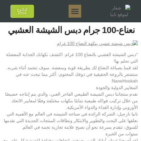
كتالوج
2024
تانيا إي أروما
تانيا 50 جرام.
تانيا 250 جرام.
تانيا 125 جرام.
تانيا 500 جرام.
المبيعات عبر الإنترنت
نعناع-100 جرام دبس الشيشة العشبي
"دبس الشيشة العشبي بالنعناع 100 غرام: اكتشف نكهاتك الجذابة المفضلة
التي تحلم بها!
لقد قمنا بصياغة النعناع لك بطريقة قوية ومنعشة. سوف تتجمد أثناء شربه.
ستشعر بالروعة الحقيقية في ذوقك المحتوى: أكثر مما تبحث عنه في
NaneHookah
المعايير الدولية والجودة
تقدم منتجاتنا دبس الشيشة الطبيعي الفاخر الغني، والذي يتم إنتاجه خصيصًا
من خلال تركيب فواكه طبيعية تمامًا بنكهات مختلفة وفقًا لمعايير الاتحاد
الأوروبي وإدارة الغذاء والدواء الأمريكية.
تانيا نارجيل، الشركة الرائدة في صناعة الشيشة في العالم مع الأهمية التي
نعلقها على البحث والتطوير والابتكار ونطاقات المنتجات الجديدة التي نقدمها
للسوق، تتقدم بسرعة نحو أن تصبح علامة تجارية نجمة في العالم.
سنوات من الخبرة
لقد أصبحنا عنوان أولئك الذين يصنعون اتجاهات مختلفة للشيشة كل عام، مع