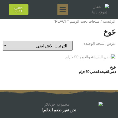
كتالوج
2024
تانيا إي أروما
تانيا 50 جرام.
تانيا 250 جرام.
تانيا 125 جرام.
تانيا 500 جرام.
المبيعات عبر الإنترنت
الرئيسية
/ منتجات تحت الوسم “PEACH”
خَوخ
عرض النتيجة الوحيدة
خَوخ
دبس الشيشة العشبي 50 جرام
نحن نغير طعم العالم!