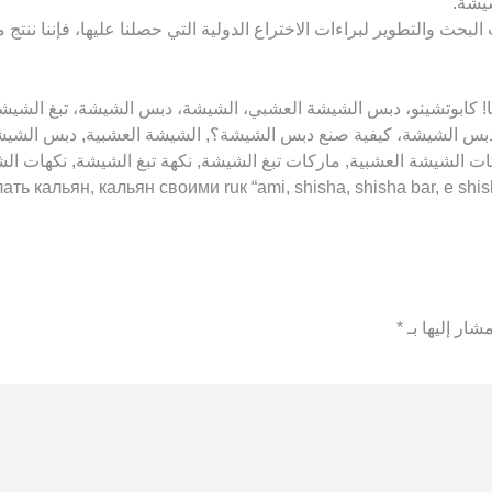
شيشة.
بحث والتطوير لبراءات الاختراع الدولية التي حصلنا عليها، فإننا ننتج
ن بيعها للأشخاص الذين تقل أعمارهم عن 18 عامًا! كابوتشينو، دبس الشيشة العشبي، الشيشة، دبس
بس الشيشة، كيفية صنع دبس الشيشة؟, الشيشة العشبية, دبس الشيشة 
كات الشيشة العشبية, ماركات تبغ الشيشة, نكهة تبغ الشيشة, نكهات ا
شار إليها بـ
*