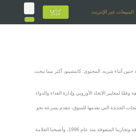
كتالوج
المبيعات عبر الإنترنت
2024
حنين أثناء شربه. المحتوى: كابتشينو، أكثر مما تبحث
قًا لمعايير الاتحاد الأوروبي وإدارة الغذاء والدواء
نتجات الجديدة التي نقدمها للسوق، تتقدم بسرعة نحو
لقد أصبحنا عنوان أولئك الذين يصنعون اتجاهات مختلفة للشيشة كل عام، مع قوة كوننا رائدين في تركيا والعالم بتجاربنا المتفوقة وتجاربنا المتفوقة منذ عام 1996، وأصبحنا العلامة