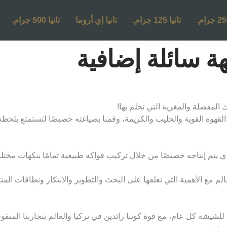
تانيا 125 جرام.
تانيا إي أروما
تانيا 500 جرام.
القهوة القوية والحليب والكريمة، وقمنا بصياغته خصيصًا لتستمتع بلحظة 
يتم إنتاجه خصيصًا من خلال تركيب فواكه طبيعية تمامًا بنكهات مختلفة وف
لم مع الأهمية التي نعلقها على البحث والتطوير والابتكار ونطاقات الم