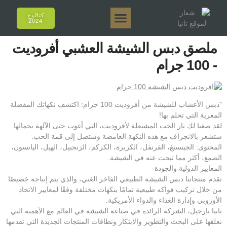
كتالوج
2024
تانيا إي أروما
تانيا 50 جرام.
تانيا 250 جرام.
تانيا 125 جرام.
تانيا 500 جرام.
المبيعات عبر الإنترنت
ملصق دبس الشيشة العشبي أفروديت
- 100 جرام
"دبس الأعشاب للشيشة من أفروديت 100 جرام: اكتشف نكهاتك المفضلة
المغرية التي تحلم بها!
لقد صغنا لك نار الحب المشتعلة لأفروديت، التي أغوت حتى الآلهة بجمالها.
ستشعر بالانجراف مع هذه النكهة الغامضة وستصل إلى قمة الحب.
المحتوى: الجينسنغ، القرنفل، الكزبرة، الكركم، الزنجبيل، الهيل، اليانسون،
الصمغ، أكثر مما تبحث عنه في الشيشة.
المعايير الدولية والجودة
تقدم منتجاتنا دبس الشيشة الطبيعي الفاخر الغني، والذي يتم إنتاجه خصيصًا
من خلال تركيب فواكه طبيعية تمامًا بنكهات مختلفة وفقًا لمعايير الاتحاد
الأوروبي وإدارة الغذاء والدواء الأمريكية.
تانيا نارجيل، الشركة الرائدة في صناعة الشيشة في العالم مع الأهمية التي
نعلقها على البحث والتطوير والابتكار ونطاقات المنتجات الجديدة التي نقدمها