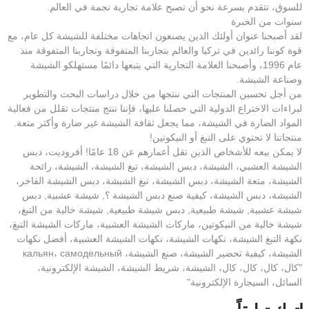
للسوق، تتقدم بسرعة نحو أن تصبح علامة تجارية نجمة في العالم.
سنوات من الخبرة
لقد أصبحنا عنوان أولئك الذين يصنعون اتجاهات مختلفة للشيشة كل عام، مع
قوة كوننا رائدين في تركيا والعالم بتجاربنا المتفوقة وتجاربنا المتفوقة منذ
عام 1996، وأصبحنا العلامة التجارية التي يتبعها دائمًا مستهلكو الشيشة
وصناعة الشيشة.
من أجل تحسين المنتجات التي ننتجها من خلال دراسات البحث والتطوير
لبراءات الاختراع الدولية التي حصلنا عليها، فإننا ننتج منتجات تقلل من فعالية
المواد الضارة في الشيشة، مما يجعل ثقافة الشيشة غير ضارة وأكثر متعة.
منتجاتنا لا تحتوي على التبغ أو النيكوتين!
لا يمكن بيعه للأشخاص الذين تقل أعمارهم عن 18 عامًا! أفروديت، دبس
الشيشة العشبي، الشيشة، دبس الشيشة، تبغ الشيشة، الشيشة، رائحة
الشيشة، متعة الشيشة، دبس الشيشة، تبغ الشيشة، دبس الشيشة الفاخر،
الشيشة، دبس الشيشة، كيفية صنع دبس الشيشة ؟, شيشة عشبية, دبس
شيشة عشبية, شيشة طبيعية, دبس شيشة طبيعية, شيشة خالية من التبغ،
شيشة خالية من النيكوتين، ماركات الشيشة العشبية، ماركات الشيشة التبغ،
نكهة التبغ الشيشة، نكهات الشيشة، نكهات الشيشة العشبية، أفضل نكهات
الشيشة، كيفية تحضير الشيشة، صنع الشيشة، кальян، самодельный
"كال، كال، كال، كال، الشيشة، شريط الشيشة، الشيشة الإلكترونية،
السائل، السيجارة الإلكترونية"