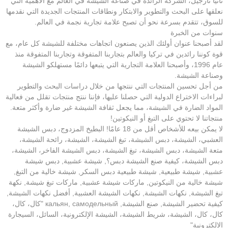
تانيا نارجيل، الشركة الرائدة في صناعة الشيشة في العالم مع الأهمية التي
نعلقها على البحث والتطوير والابتكار ونطاقات المنتجات الجديدة التي نقدمها
للسوق، تتقدم بسرعة نحو أن تصبح علامة تجارية نجمة في العالم.
سنوات من الخبرة
لقد أصبحنا عنوان أولئك الذين يصنعون اتجاهات مختلفة للشيشة كل عام، مع
قوة كوننا رائدين في تركيا والعالم بتجاربنا المتفوقة وتجاربنا المتفوقة منذ
عام 1996، وأصبحنا العلامة التجارية التي يتبعها دائمًا مستهلكو الشيشة
وصناعة الشيشة.
من أجل تحسين المنتجات التي ننتجها من خلال دراسات البحث والتطوير
لبراءات الاختراع الدولية التي حصلنا عليها، فإننا ننتج منتجات تقلل من فعالية
المواد الضارة في الشيشة، مما يجعل ثقافة الشيشة غير ضارة وأكثر متعة.
منتجاتنا لا تحتوي على التبغ أو النيكوتين!
لا يمكن بيعه للأشخاص أقل من 18 عامًا! البطيخ المزدوج، دبس الشيشة
العشبي، الشيشة، دبس الشيشة، تبغ الشيشة، الشيشة، رائحة الشيشة،
متعة الشيشة، دبس الشيشة، تبغ الشيشة، دبس الشيشة الفاخر، الشيشة،
دبس الشيشة، كيفية صنع الشيشة دبس؟, شيشة عشبية, دبس شيشة
عشبية, شيشة طبيعية, شيشة طبيعية دبس السكر, شيشة خالية من التبغ,
شيشة خالية من النيكوتين, ماركات شيشة عشبية, ماركات تبغ شيشة, نكهة
تبغ الشيشة, نكهات الشيشة, نكهات الشيشة العشبية, أفضل نكهات الشيشة,
كيفية تحضير الشيشة, صنع الشيشة, кальян, самодельный "كال، كال،
كال، كال، الشيشة، شريط الشيشة، الشيشة الإلكترونية، السائل، السيجارة
الإلكترونية"