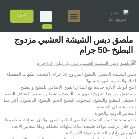
كتالوج
2024
تانيا إي أروما
تانيا 50 جرام.
تانيا 250 جرام.
تانيا 125 جرام.
تانيا 500 جرام.
المبيعات عبر الإنترنت
ملصق دبس الشيشة العشبي مزدوج
البطيخ -50 جرام
دبس الشيشة العشبي بالبطيخ المزدوج 50 غرام: اكتشف النكهات المفضلة
لديك والمغرية التي تحلم بها!
افتح أبوابك لإثارة جديدة مع المذاق القوي الإضافي للبطيخ والبطيخ.
ستندهش من هذا المزيج القوي من البطيخ والشمام وستعيد اكتشاف الطعم
الحقيقي للبطيخ والبطيخ. المحتوى: البطيخ الحلو، البطيخ، اليانسون، أكثر مما
تبحث عنه في الشيشة
المعايير الدولية والجودة
تقدم منتجاتنا دبس الشيشة الطبيعي الفاخر الغني، والذي يتم إنتاجه خصيصًا
من خلال تركيب فواكه طبيعية تمامًا بنكهات مختلفة وفقًا لمعايير الاتحاد
الأوروبي وإدارة الغذاء والدواء الأمريكية.