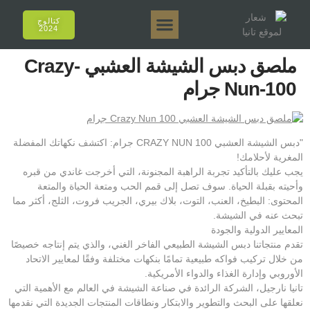
كتالوج
2024
تانيا إي أروما
تانيا 50 جرام.
تانيا 250 جرام.
تانيا 125 جرام.
تانيا 500 جرام.
المبيعات عبر الإنترنت
ملصق دبس الشيشة العشبي Crazy-
Nun-100 جرام
"دبس الشيشة العشبي CRAZY NUN 100 جرام: اكتشف نكهاتك المفضلة
المغرية لأحلامك!
يجب عليك بالتأكيد تجربة الراهبة المجنونة، التي أخرجت غاندي من قبره
وأحيته بقبلة الحياة. سوف تصل إلى قمم الحب ومتعة الحياة والمتعة
المحتوى: البطيخ، العنب، التوت، بلاك بيري، الجريب فروت، الثلج، أكثر مما
تبحث عنه في الشيشة.
المعايير الدولية والجودة
تقدم منتجاتنا دبس الشيشة الطبيعي الفاخر الغني، والذي يتم إنتاجه خصيصًا
من خلال تركيب فواكه طبيعية تمامًا بنكهات مختلفة وفقًا لمعايير الاتحاد
الأوروبي وإدارة الغذاء والدواء الأمريكية.
تانيا نارجيل، الشركة الرائدة في صناعة الشيشة في العالم مع الأهمية التي
نعلقها على البحث والتطوير والابتكار ونطاقات المنتجات الجديدة التي نقدمها