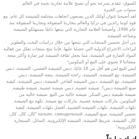
للسوق، تتقدم بسرعة نحو أن تصبح علامة تجارية نجمة في العالم.
سنوات من الخبرة
لقد أصبحنا عنوان أولئك الذين يصنعون اتجاهات مختلفة للشيشة كل عام، مع
قوة كوننا رائدين في تركيا والعالم بتجاربنا المتفوقة وتجاربنا المتفوقة منذ
عام 1996، وأصبحنا العلامة التجارية التي يتبعها دائمًا مستهلكو الشيشة
وصناعة الشيشة.
من أجل تحسين المنتجات التي ننتجها من خلال دراسات البحث والتطوير
لبراءات الاختراع الدولية التي حصلنا عليها، فإننا ننتج منتجات تقلل من فعالية
المواد الضارة في الشيشة، مما يجعل ثقافة الشيشة غير ضارة وأكثر متعة.
منتجاتنا لا تحتوي على التبغ أو النيكوتين!
ليس للبيع لمن هم أقل من 18 عامًا، دبس الشيشة العشبي، الشيشة، دبس
الشيشة، تبغ الشيشة، الشيشة، رائحة الشيشة، متعة الشيشة، دبس
الشيشة، تبغ الشيشة، دبس الشيشة الفاخر، الشيشة، دبس الشيشة، كيفية
صنع الشيشة دبس؟, شيشة عشبية, دبس شيشة عشبية, شيشة طبيعية,
شيشة طبيعية دبس السكر, شيشة خالية من التبغ, شيشة خالية من
النيكوتين, ماركات شيشة عشبية, ماركات تبغ شيشة, نكهة تبغ الشيشة,
نكهات الشيشة, نكهات الشيشة العشبية, أفضل نكهات الشيشة, كيفية
تحضير الشيشة, صنع الشيشة, кальян, самодельный "كال، كال، كال،
كال، الشيشة، شريط الشيشة، الشيشة الإلكترونية، السائل، السيجارة
الإلكترونية"