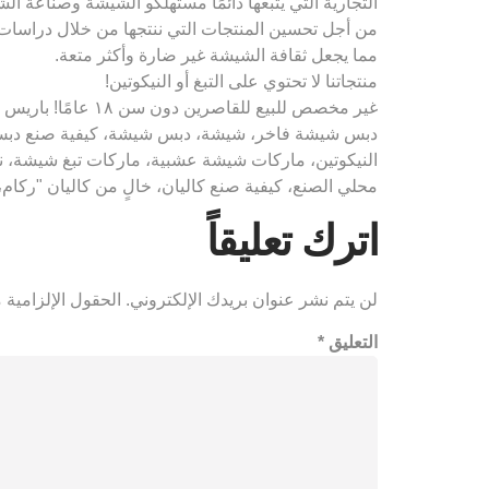
التجارية التي يتبعها دائمًا مستهلكو الشيشة وصناعة ال
من أجل تحسين المنتجات التي ننتجها من خلال دراسات ال
مما يجعل ثقافة الشيشة غير ضارة وأكثر متعة.
منتجاتنا لا تحتوي على التبغ أو النيكوتين!
غير مخصص للبيع 
دبس شيشة فاخر، شيشة، دبس شيشة، كيفية صنع دبس
النيكوتين، ماركات شيشة عشبية، ماركات تبغ شيشة، 
محلي الصنع، كيفية صنع كاليان، خالٍ من كاليان "ركام
اترك تعليقاً
لن يتم نشر عنوان بريدك الإلكتروني.
الحقول الإلزامية م
التعليق
*