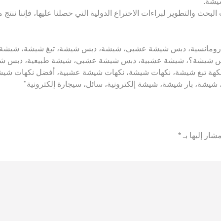
شيشة.
بحث والتطوير لبراءات الاختراع الدولية التي حصلنا عليها، فإننا ننتج
للقاصرين دون سن ١٨ عامًا! باريس رومانسية، دبس شيشة عشبي، شيشة، دبس شيشة، تب
 شيشة؟، شيشة عشبية، دبس شيشة عشبي، شيشة طبيعية، دبس شيشة
نكهة تبغ شيشة، نكهات شيشة، نكهات شيشة عشبية، أفضل نكهات شيشة
، شيشة، بار شيشة، شيشة إلكترونية، سائل، سيجارة إلكترونية"
شار إليها بـ
*