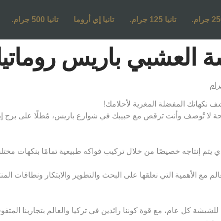
تانيا 125 جرام.
تانيا إي أروما
تانيا 500 جرام.
شبي باريس روماتيك 250 غر
رائحة لا تُوصف وأنت ترقص مع حبيبك في شوارع باريس، مُطلًا على برج 
يتم إنتاجه خصيصًا من خلال تركيب فواكه طبيعية تمامًا بنكهات مختلفة وف
لم مع الأهمية التي نعلقها على البحث والتطوير والابتكار ونطاقات الم