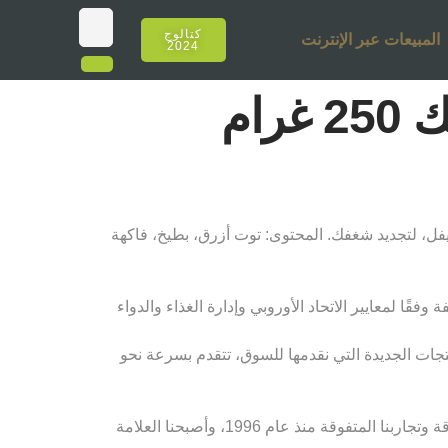
كتالوج
المبيعات عبر الإنترنت
2024
ام
إيفل، لتجديد شغفك. المحتوى: توت أزرق، بطيخ، فاكهة
قًا لمعايير الاتحاد الأوروبي وإدارة الغذاء والدواء
نتجات الجديدة التي نقدمها للسوق، تتقدم بسرعة نحو
لقد أصبحنا عنوان أولئك الذين يصنعون اتجاهات مختلفة للشيشة كل عام، مع قوة كوننا رائدين في تركيا والعالم بتجاربنا المتفوقة وتجاربنا المتفوقة منذ عام 1996، وأصبحنا العلامة