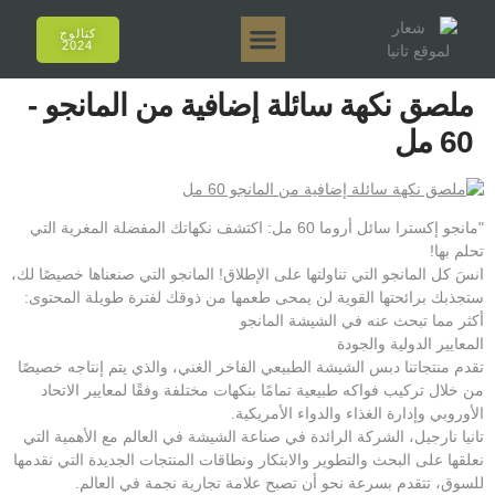
كتالوج
2024
تانيا إي أروما
تانيا 50 جرام.
تانيا 250 جرام.
تانيا 125 جرام.
تانيا 500 جرام.
المبيعات عبر الإنترنت
ملصق نكهة سائلة إضافية من المانجو -
60 مل
"مانجو إكسترا سائل أروما 60 مل: اكتشف نكهاتك المفضلة المغرية التي
تحلم بها!
انسَ كل المانجو التي تناولتها على الإطلاق! المانجو التي صنعناها خصيصًا لك،
ستجذبك برائحتها القوية لن يمحى طعمها من ذوقك لفترة طويلة المحتوى:
أكثر مما تبحث عنه في الشيشة المانجو
المعايير الدولية والجودة
تقدم منتجاتنا دبس الشيشة الطبيعي الفاخر الغني، والذي يتم إنتاجه خصيصًا
من خلال تركيب فواكه طبيعية تمامًا بنكهات مختلفة وفقًا لمعايير الاتحاد
الأوروبي وإدارة الغذاء والدواء الأمريكية.
تانيا نارجيل، الشركة الرائدة في صناعة الشيشة في العالم مع الأهمية التي
نعلقها على البحث والتطوير والابتكار ونطاقات المنتجات الجديدة التي نقدمها
للسوق، تتقدم بسرعة نحو أن تصبح علامة تجارية نجمة في العالم.