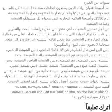
سنوات من الخبرة
لقد أصبحنا عنوان أولئك الذين يصنعون اتجاهات مختلفة للشيشة كل عام، مع
قوة كوننا رائدين في تركيا والعالم بتجاربنا المتفوقة وتجاربنا المتفوقة منذ
عام 1996، وأصبحنا العلامة التجارية التي يتبعها دائمًا مستهلكو الشيشة
وصناعة الشيشة.
من أجل تحسين المنتجات التي ننتجها من خلال دراسات البحث والتطوير
لبراءات الاختراع الدولية التي حصلنا عليها، فإننا ننتج منتجات تقلل من فعالية
المواد الضارة في الشيشة، مما يجعل ثقافة الشيشة غير ضارة وأكثر متعة.
منتجاتنا لا تحتوي على التبغ أو النيكوتين!
ليس للبيع لمن تقل أعمارهم عن 18 عامًا! المانجو، دبس الشيشة العشبي،
الشيشة، دبس الشيشة، تبغ الشيشة، الشيشة، رائحة الشيشة، متعة
الشيشة، دبس الشيشة، تبغ الشيشة، دبس الشيشة الفاخر، الشيشة، دبس
الشيشة، كيفية صنع دبس الشيشة؟, شيشة عشبية, دبس شيشة عشبي,
شيشة طبيعية, دبس شيشة طبيعي, شيشة خالية من التبغ, شيشة خالية من
النيكوتين, ماركات شيشة عشبية, ماركات تبغ شيشة, نكهة تبغ شيشة, نكهات
شيشة, نكهات شيشة عشبية, أفضل نكهات شيشة, كيف لتحضير الشيشة,
كيفية صنع الشيشة , кальян, самодельный кальян, к сделать
кальян, кальян своими ruк “ami, shisha, shisha bar, e shisha,
Liquid, سيجارة إلكترونية”
اترك تعليقاً