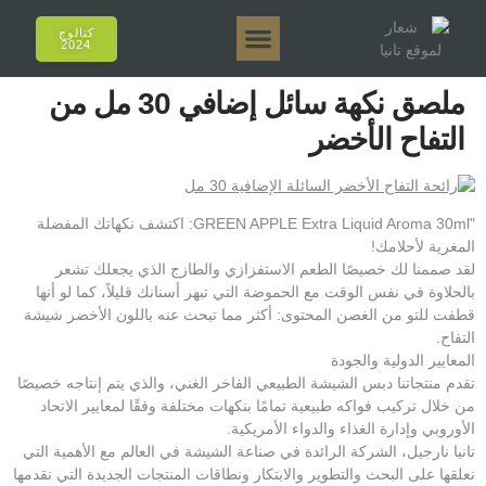
كتالوج
2024
تانيا إي أروما
تانيا 50 جرام.
تانيا 250 جرام.
تانيا 125 جرام.
تانيا 500 جرام.
المبيعات عبر الإنترنت
ملصق نكهة سائل إضافي 30 مل من
التفاح الأخضر
"GREEN APPLE Extra Liquid Aroma 30ml: اكتشف نكهاتك المفضلة
المغرية لأحلامك!
لقد صممنا لك خصيصًا الطعم الاستفزازي والطازج الذي يجعلك تشعر
بالحلاوة في نفس الوقت مع الحموضة التي تبهر أسنانك قليلاً، كما لو أنها
قطفت للتو من الغصن المحتوى: أكثر مما تبحث عنه باللون الأخضر شيشة
التفاح.
المعايير الدولية والجودة
تقدم منتجاتنا دبس الشيشة الطبيعي الفاخر الغني، والذي يتم إنتاجه خصيصًا
من خلال تركيب فواكه طبيعية تمامًا بنكهات مختلفة وفقًا لمعايير الاتحاد
الأوروبي وإدارة الغذاء والدواء الأمريكية.
تانيا نارجيل، الشركة الرائدة في صناعة الشيشة في العالم مع الأهمية التي
نعلقها على البحث والتطوير والابتكار ونطاقات المنتجات الجديدة التي نقدمها