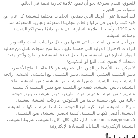
للسوق، تتقدم بسرعة نحو أن تصبح علامة تجارية نجمة في العالم.
سنوات من الخبرة
لقد أصبحنا عنوان أولئك الذين يصنعون اتجاهات مختلفة للشيشة كل عام، مع
قوة كوننا رائدين في تركيا والعالم بتجاربنا المتفوقة وتجاربنا المتفوقة منذ
عام 1996، وأصبحنا العلامة التجارية التي يتبعها دائمًا مستهلكو الشيشة
وصناعة الشيشة.
من أجل تحسين المنتجات التي ننتجها من خلال دراسات البحث والتطوير
لبراءات الاختراع الدولية التي حصلنا عليها، فإننا ننتج منتجات تقلل من فعالية
المواد الضارة في الشيشة، مما يجعل ثقافة الشيشة غير ضارة وأكثر متعة.
منتجاتنا لا تحتوي على التبغ أو النيكوتين!
لا يمكن بيعه للأشخاص الذين تقل أعمارهم عن 18 عامًا! التفاح الأخضر،
دبس الشيشة العشبي، الشيشة، دبس الشيشة، تبغ الشيشة، الشيشة، رائحة
الشيشة، متعة الشيشة، دبس الشيشة، تبغ الشيشة، دبس الشيشة الفاخر،
الشيشة، دبس الشيشة، كيفية بيع الشيشة صنع دبس الشيشة ؟, شيشة
عشبية, دبس شيشة عشبية, شيشة طبيعية, دبس شيشة طبيعية, شيشة
خالية من التبغ، شيشة خالية من النيكوتين، ماركات الشيشة العشبية،
ماركات الشيشة التبغ، نكهة التبغ الشيشة، نكهات الشيشة، نكهات الشيشة
العشبية، أفضل نكهات الشيشة، كيفية تحضير الشيشة، صنع الشيشة،
кальян، самодельный "كال، كال، كال، كال، الشيشة، شريط الشيشة،
الشيشة الإلكترونية، السائل، السيجارة الإلكترونية"