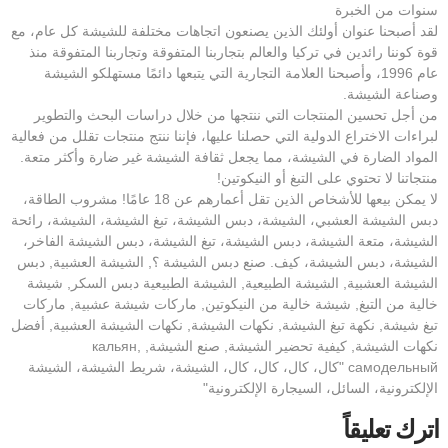
سنوات من الخبرة
لقد أصبحنا عنوان أولئك الذين يصنعون اتجاهات مختلفة للشيشة كل عام، مع
قوة كوننا رائدين في تركيا والعالم بتجاربنا المتفوقة وتجاربنا المتفوقة منذ
عام 1996، وأصبحنا العلامة التجارية التي يتبعها دائمًا مستهلكو الشيشة
وصناعة الشيشة.
من أجل تحسين المنتجات التي ننتجها من خلال دراسات البحث والتطوير
لبراءات الاختراع الدولية التي حصلنا عليها، فإننا ننتج منتجات تقلل من فعالية
المواد الضارة في الشيشة، مما يجعل ثقافة الشيشة غير ضارة وأكثر متعة.
منتجاتنا لا تحتوي على التبغ أو النيكوتين!
لا يمكن بيعها للأشخاص الذين تقل أعمارهم عن 18 عامًا! مشروب الطاقة،
دبس الشيشة العشبي، الشيشة، دبس الشيشة، تبغ الشيشة، الشيشة، رائحة
الشيشة، متعة الشيشة، دبس الشيشة، تبغ الشيشة، دبس الشيشة الفاخر،
الشيشة، دبس الشيشة، كيف. صنع دبس الشيشة ؟, الشيشة العشبية, دبس
الشيشة العشبية, الشيشة الطبيعية, الشيشة الطبيعية دبس السكر, شيشة
خالية من التبغ, شيشة خالية من النيكوتين, ماركات شيشة عشبية, ماركات
تبغ شيشة, نكهة تبغ الشيشة, نكهات الشيشة, نكهات الشيشة العشبية, أفضل
نكهات الشيشة, كيفية تحضير الشيشة, صنع الشيشة, кальян,
самодельный "كال، كال، كال، كال، الشيشة، شريط الشيشة، الشيشة
الإلكترونية، السائل، السيجارة الإلكترونية"
اترك تعليقاً