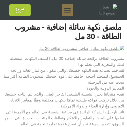
كتالوج
2024
تانيا إي أروما
تانيا 50 جرام.
تانيا 250 جرام.
تانيا 125 جرام.
تانيا 500 جرام.
المبيعات عبر الإنترنت
ملصق نكهة سائلة إضافية - مشروب
الطاقة - 30 مل
مشروب الطاقة برائحة سائلة إضافية 30 مل: اكتشف النكهات المفضلة
لديك والمغرية التي تحلم بها!
لقد قمنا بصياغة هذه النكهة خصيصًا، والتي تتكون من ثمار الغابة ورائحة
الجينسنغ، لتمنحك أجنحة. حافظ على قوة أجنحتك المحتوى: الطاقة أكثر مما
تبحث عنه في النرجيلة
المعايير الدولية والجودة
تقدم منتجاتنا دبس الشيشة الطبيعي الفاخر الغني، والذي يتم إنتاجه خصيصًا
من خلال تركيب فواكه طبيعية تمامًا بنكهات مختلفة وفقًا لمعايير الاتحاد
الأوروبي وإدارة الغذاء والدواء الأمريكية.
تانيا نارجيل، الشركة الرائدة في صناعة الشيشة في العالم مع الأهمية التي
نعلقها على البحث والتطوير والابتكار ونطاقات المنتجات الجديدة التي نقدمها
للسوق، تتقدم بسرعة نحو أن تصبح علامة تجارية نجمة في العالم.