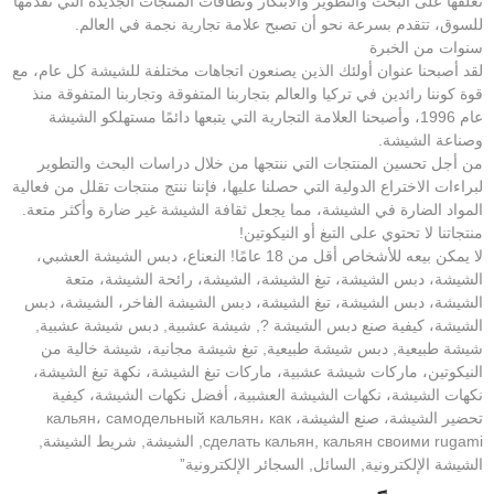
نعلقها على البحث والتطوير والابتكار ونطاقات المنتجات الجديدة التي نقدمها
للسوق، تتقدم بسرعة نحو أن تصبح علامة تجارية نجمة في العالم.
سنوات من الخبرة
لقد أصبحنا عنوان أولئك الذين يصنعون اتجاهات مختلفة للشيشة كل عام، مع
قوة كوننا رائدين في تركيا والعالم بتجاربنا المتفوقة وتجاربنا المتفوقة منذ
عام 1996، وأصبحنا العلامة التجارية التي يتبعها دائمًا مستهلكو الشيشة
وصناعة الشيشة.
من أجل تحسين المنتجات التي ننتجها من خلال دراسات البحث والتطوير
لبراءات الاختراع الدولية التي حصلنا عليها، فإننا ننتج منتجات تقلل من فعالية
المواد الضارة في الشيشة، مما يجعل ثقافة الشيشة غير ضارة وأكثر متعة.
منتجاتنا لا تحتوي على التبغ أو النيكوتين!
لا يمكن بيعه للأشخاص أقل من 18 عامًا! النعناع، دبس الشيشة العشبي،
الشيشة، دبس الشيشة، تبغ الشيشة، الشيشة، رائحة الشيشة، متعة
الشيشة، دبس الشيشة، تبغ الشيشة، دبس الشيشة الفاخر، الشيشة، دبس
الشيشة، كيفية صنع دبس الشيشة ?, شيشة عشبية, دبس شيشة عشبية,
شيشة طبيعية, دبس شيشة طبيعية, تبغ شيشة مجانية، شيشة خالية من
النيكوتين، ماركات شيشة عشبية، ماركات تبغ الشيشة، نكهة تبغ الشيشة،
نكهات الشيشة، نكهات الشيشة العشبية، أفضل نكهات الشيشة، كيفية
تحضير الشيشة، صنع الشيشة، кальян، самодельный кальян، как
сделать кальян, кальян своими rugami, الشيشة, شريط الشيشة,
الشيشة الإلكترونية, السائل, السجائر الإلكترونية”