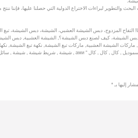
شيشة.
بحث والتطوير لبراءات الاختراع الدولية التي حصلنا عليها، فإننا ننتج
ن بيعها للأشخاص الذين تقل أعمارهم عن 18 عامًا! التفاح المزدوج، دبس الشيشة العشبي، الشيش
دبس الشيشة، كيف لصنع دبس الشيشة؟, الشيشة العشبية, دبس الشيشة 
ين, ماركات الشيشة العشبية, ماركات تبغ الشيشة, نكهة تبغ الشيشة, ن
شريط شيشة , شيشة , سائل , سيجارة إلكترونية ”
شار إليها بـ
*