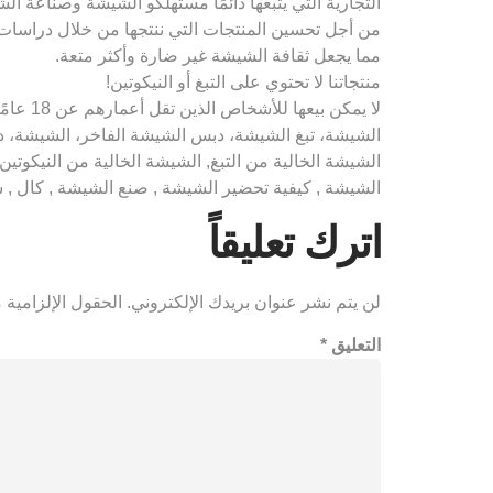
التجارية التي يتبعها دائمًا مستهلكو الشيشة وصناعة ال
من أجل تحسين المنتجات التي ننتجها من خلال دراسات ال
مما يجعل ثقافة الشيشة غير ضارة وأكثر متعة.
منتجاتنا لا تحتوي على التبغ أو النيكوتين!
لا يمك
الشيشة، تبغ الشيشة، دبس الشيشة الفاخر، الشيشة، 
الشيشة الخالية من التبغ, الشيشة الخالية من النيكوت
الشيشة , كيفية تحضير الشيشة , صنع الشيشة , كال , سموديل , كال , كال , كال “ ами , شيشة , 
اترك تعليقاً
لن يتم نشر عنوان بريدك الإلكتروني.
الحقول الإلزامية م
التعليق
*