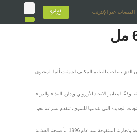
كتالوج
المبيعات عبر الإنترنت
2024
سون الذي يصاحب الطعم المكثف لشيفت ألما المحتوى:
قًا لمعايير الاتحاد الأوروبي وإدارة الغذاء والدواء
نتجات الجديدة التي نقدمها للسوق، تتقدم بسرعة نحو
لقد أصبحنا عنوان أولئك الذين يصنعون اتجاهات مختلفة للشيشة كل عام، مع قوة كوننا رائدين في تركيا والعالم بتجاربنا المتفوقة وتجاربنا المتفوقة منذ عام 1996، وأصبحنا العلامة