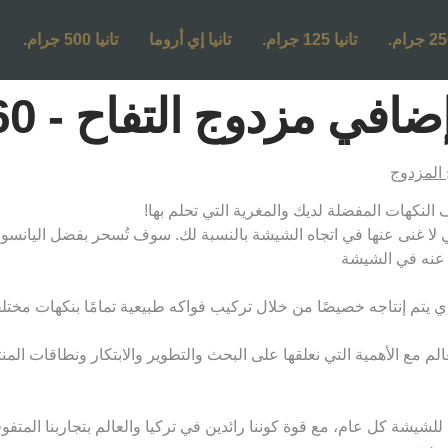
تانيا 125 جرام.
تانيا إي أروما
تانيا 500 جرام.
ي مزدوج التفاح - 60 مل
لتي لا غنى عنها في اتجاه الشيشة بالنسبة لك. سوف تُسحر بفضل اليان
ث عنه في الشيشة
يتم إنتاجه خصيصًا من خلال تركيب فواكه طبيعية تمامًا بنكهات مختلفة وف
لم مع الأهمية التي نعلقها على البحث والتطوير والابتكار ونطاقات الم