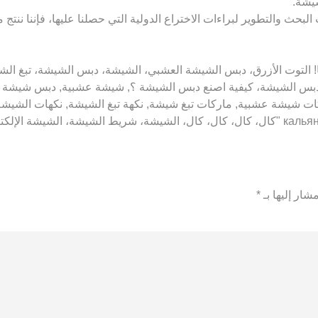
شيشة.
بحث والتطوير لبراءات الاختراع الدولية التي حصلنا عليها، فإننا ننتج
ن بيعه للأشخاص الذين تقل أعمارهم عن 18 عامًا! التوت الأزرق، دبس الشيشة العشبي، الشيشة، 
 دبس الشيشة، كيفية اصنع دبس الشيشة ؟, شيشة عشبية, دبس شيشة 
ركات شيشة عشبية, ماركات تبغ شيشة, نكهة تبغ الشيشة, نكهات الشيش
شار إليها بـ
*