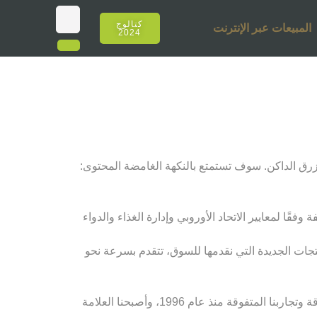
كتالوج
المبيعات عبر الإنترنت
2024
أزرق الداكن. سوف تستمتع بالنكهة الغامضة المحتوى:
قًا لمعايير الاتحاد الأوروبي وإدارة الغذاء والدواء
نتجات الجديدة التي نقدمها للسوق، تتقدم بسرعة نحو
لقد أصبحنا عنوان أولئك الذين يصنعون اتجاهات مختلفة للشيشة كل عام، مع قوة كوننا رائدين في تركيا والعالم بتجاربنا المتفوقة وتجاربنا المتفوقة منذ عام 1996، وأصبحنا العلامة