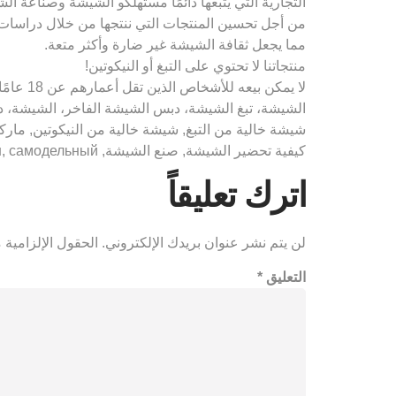
التجارية التي يتبعها دائمًا مستهلكو الشيشة وصناعة ال
من أجل تحسين المنتجات التي ننتجها من خلال دراسات ال
مما يجعل ثقافة الشيشة غير ضارة وأكثر متعة.
منتجاتنا لا تحتوي على التبغ أو النيكوتين!
لا يمك
الشيشة، تبغ الشيشة، دبس الشيشة الفاخر، الشيشة،
شيشة خالية من التبغ, شيشة خالية من النيكوتين, ما
كيفية تحضير الشيشة, صنع الشيشة, кальян, самодельный "كال، كال، كال، كال، الشيشة، شريط الشيشة، الشيشة الإلكترونية، السائل، السيجارة الإلكترونية"
اترك تعليقاً
لن يتم نشر عنوان بريدك الإلكتروني.
الحقول الإلزامية م
التعليق
*