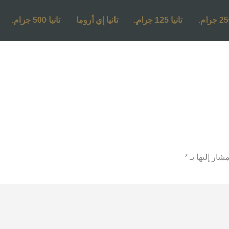
تانيا 125 جرام.
تانيا إي أروما
تانيا 500 جرام.
شار إليها بـ
*