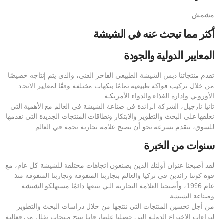
مشمش
أكثر مما تبحث عنه في الشيشة
المعايير الدولية والجودة
تقدم منتجاتنا دبس الشيشة الطبيعي الفاخر الغني، والذي يتم إنتاجه خصيصًا
من خلال تركيب فواكه طبيعية تمامًا بنكهات مختلفة وفقًا لمعايير الاتحاد
الأوروبي وإدارة الغذاء والدواء الأمريكية.
تانيا نارجيل، الشركة الرائدة في صناعة الشيشة في العالم مع الأهمية التي
نعلقها على البحث والتطوير والابتكار ونطاقات المنتجات الجديدة التي نقدمها
للسوق، تتقدم بسرعة نحو أن تصبح علامة تجارية نجمة في العالم.
سنوات من الخبرة
لقد أصبحنا عنوان أولئك الذين يصنعون اتجاهات مختلفة للشيشة كل عام، مع
قوة كوننا رائدين في تركيا والعالم بتجاربنا المتفوقة وتجاربنا المتفوقة منذ
عام 1996، وأصبحنا العلامة التجارية التي يتبعها دائمًا مستهلكو الشيشة
وصناعة الشيشة.
من أجل تحسين المنتجات التي ننتجها من خلال دراسات البحث والتطوير
لبراءات الاختراع الدولية التي حصلنا عليها، فإننا ننتج منتجات تقلل من فعالية