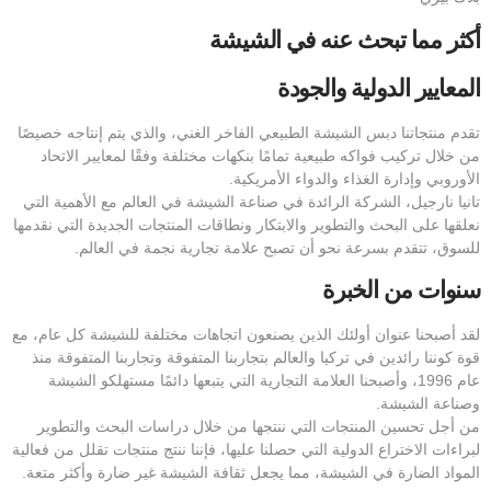
أكثر مما تبحث عنه في الشيشة
المعايير الدولية والجودة
تقدم منتجاتنا دبس الشيشة الطبيعي الفاخر الغني، والذي يتم إنتاجه خصيصًا
من خلال تركيب فواكه طبيعية تمامًا بنكهات مختلفة وفقًا لمعايير الاتحاد
الأوروبي وإدارة الغذاء والدواء الأمريكية.
تانيا نارجيل، الشركة الرائدة في صناعة الشيشة في العالم مع الأهمية التي
نعلقها على البحث والتطوير والابتكار ونطاقات المنتجات الجديدة التي نقدمها
للسوق، تتقدم بسرعة نحو أن تصبح علامة تجارية نجمة في العالم.
سنوات من الخبرة
لقد أصبحنا عنوان أولئك الذين يصنعون اتجاهات مختلفة للشيشة كل عام، مع
قوة كوننا رائدين في تركيا والعالم بتجاربنا المتفوقة وتجاربنا المتفوقة منذ
عام 1996، وأصبحنا العلامة التجارية التي يتبعها دائمًا مستهلكو الشيشة
وصناعة الشيشة.
من أجل تحسين المنتجات التي ننتجها من خلال دراسات البحث والتطوير
لبراءات الاختراع الدولية التي حصلنا عليها، فإننا ننتج منتجات تقلل من فعالية
المواد الضارة في الشيشة، مما يجعل ثقافة الشيشة غير ضارة وأكثر متعة.