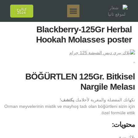
كتالوج
2024
تانيا إي أروما
تانيا 50 جرام.
تانيا 250 جرام.
تانيا 125 جرام.
تانيا 500 جرام.
المبيعات عبر الإنترنت
Blackberry-125Gr Herbal
Hookah Molasses poster
“
BÖĞÜRTLEN 125Gr. Bitkisel
Nargile Melası
نكهاتك المفضلة والمغرية لأحلامك
يكتشف
!
Orman meyvelerinin mistik ve mayhoş tadı olan böğürtleni sizin için
özel formüle ettik.
محتويات:
بلاك بيري