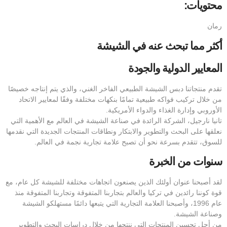
محتويات:
رمان
أكثر مما تبحث عنه في الشيشة
المعايير الدولية والجودة
تقدم منتجاتنا دبس الشيشة الطبيعي الفاخر الغني، والذي يتم إنتاجه خصيصًا
من خلال تركيب فواكه طبيعية تمامًا بنكهات مختلفة وفقًا لمعايير الاتحاد
الأوروبي وإدارة الغذاء والدواء الأمريكية.
تانيا نارجيل، الشركة الرائدة في صناعة الشيشة في العالم مع الأهمية التي
نعلقها على البحث والتطوير والابتكار ونطاقات المنتجات الجديدة التي نقدمها
للسوق، تتقدم بسرعة نحو أن تصبح علامة تجارية نجمة في العالم.
سنوات من الخبرة
لقد أصبحنا عنوان أولئك الذين يصنعون اتجاهات مختلفة للشيشة كل عام، مع
قوة كوننا رائدين في تركيا والعالم بتجاربنا المتفوقة وتجاربنا المتفوقة منذ
عام 1996، وأصبحنا العلامة التجارية التي يتبعها دائمًا مستهلكو الشيشة
وصناعة الشيشة.
من أجل تحسين المنتجات التي ننتجها من خلال دراسات البحث والتطوير