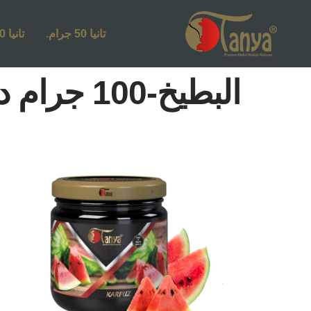
تانيا 50 جرام.
تانيا 250 جرام.
البطيخ-100 جرام دبس النرجيلة العشبي