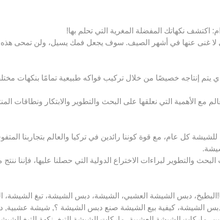
التي لا غنى عنها في أشهر الصيف. سوف يجعل فمك يسيل، ولن تمحى هذه 
يتم إنتاجه خصيصًا من خلال تركيب فواكه طبيعية تمامًا بنكهات مختلفة وف
لم مع الأهمية التي نعلقها على البحث والتطوير والابتكار ونطاقات الم
شيشة.
بحث والتطوير لبراءات الاختراع الدولية التي حصلنا عليها، فإننا ننتج
 بيعه للأشخاص الذين تقل أعمارهم عن 18 عامًا!البطيخ، دبس الشيشة العشبي، الشيشة، دبس الشي
 دبس الشيشة، كيفية بيع الشيشة صنع دبس الشيشة ؟, شيشة عشبية
تين، ماركات الشيشة العشبية، ماركات الشيشة التبغ، نكهة التبغ الشي