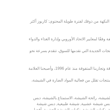
النكهة من ذوقك لفترة طويلة المحتوى: كاربوز أكثر
قًا لمعايير الاتحاد الأوروبي وإدارة الغذاء والدواء
نتجات الجديدة التي نقدمها للسوق، تتقدم بسرعة نحو
لقد أصبحنا عنوان أولئك الذين يصنعون اتجاهات مختلفة للشيشة كل عام، مع قوة كوننا رائدين في تركيا والعالم بتجاربنا المتفوقة وتجاربنا المتفوقة منذ عام 1996، وأصبحنا العلامة
 منتجات تقلل من فعالية المواد الضارة في الشيشة،
شة، تبغ الشيشة، الشيشة، رائحة الشيشة، الاستمتاع بالشيشة، دبس
, دبس شيشة عشبية, شيشة طبيعية, دبس شيشة
شة، نكهات الشيشة، نكهات الشيشة العشبية، أفضل