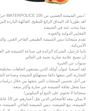
"دبس الشيشة العشبي من WATERPOLICE 100 جرام: اكتشف نكهاتك المفضلة المغرية التي تحلم بها!
لقد طورنا لك المذاق الرائع للبطيخ، الفاكهة الباردة 
مما تبحث عنه في الشيشة
المعايير الدولية والجودة
تقدم منتجاتنا دبس الشيشة الطبيعي الفاخر الغني، والذي 
الأمريكية.
تانيا نارجيل، الشركة الرائدة في صناعة الشيشة في العا
أن تصبح علامة تجارية نجمة في العالم.
سنوات من الخبرة
التجارية التي يتبعها دائمًا مستهلكو الشيشة وصناعة ال
من أجل تحسين المنتجات التي ننتجها من خلال دراسات ال
مما يجعل ثقافة الشيشة غير ضارة وأكثر متعة.
منتجاتنا لا تحتوي على التبغ أو النيكوتين!
لا يمكن
الشيشة، تبغ الشيشة، دبس الشيشة الفاخر، الشيشة،
طبيعية, شيشة خالية من التبغ، شيشة خالية من النيكو