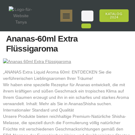
KATALOG
2024
Tanya 50gr.
Tanya 250gr.
Tanya 125gr.
Tanya E-Aroma
Tanya 500gr.
Online-Verkäufe
Ananas-60ml Extra
Flüssigaroma
„ANANAS Extra Liquid Aroma 60ml: ENTDECKEN Sie die
verführerischen Lieblingsaromen Ihrer Träume!
Wir haben eine spezielle Rezeptur für Ananas entwickelt, die mit
ihrem kräftigen und süßen Geschmack ein tropisches Klima auf
Ihrem Gaumen erzeugt und ihn in ein scharfes und starkes Aroma
verwandelt. Inhalt: Mehr als Sie in AnanasShisha suchen.
Internationaler Standard und Qualität
Unsere Produkte bieten reichhaltige Premium-Natürliche Shisha-
Melasse, die speziell durch die Formulierung völlig natürlicher
Früchte mit verschiedenen Geschmacksrichtungen gemäß den