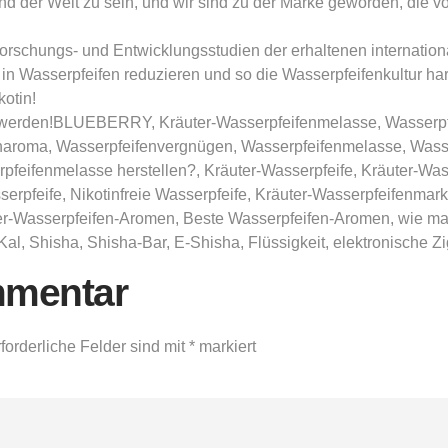
und der Welt zu sein, und wir sind zu der Marke geworden, die 
orschungs- und Entwicklungsstudien der erhaltenen internationa
n in Wasserpfeifen reduzieren und so die Wasserpfeifenkultur
otin!
ft werden!BLUEBERRY, Kräuter-Wasserpfeifenmelasse, Wasserpf
enaroma, Wasserpfeifenvergnügen, Wasserpfeifenmelasse, Was
feifenmelasse herstellen?, Kräuter-Wasserpfeife, Kräuter-Wass
serpfeife, Nikotinfreie Wasserpfeife, Kräuter-Wasserpfeifenma
-Wasserpfeifen-Aromen, Beste Wasserpfeifen-Aromen, wie man 
al, Shisha, Shisha-Bar, E-Shisha, Flüssigkeit, elektronische Zi
mmentar
forderliche Felder sind mit
*
markiert