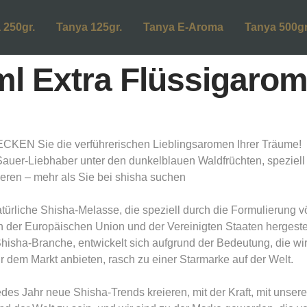
 250gr.
Tanya 125gr.
Tanya E-Aroma
Tanya 500gr
ml Extra Flüssigaro
EN Sie die verführerischen Lieblingsaromen Ihrer Träume!
Sauer-Liebhaber unter den dunkelblauen Waldfrüchten, speziell
eren – mehr als Sie bei shisha suchen
ürliche Shisha-Melasse, die speziell durch die Formulierung vö
r Europäischen Union und der Vereinigten Staaten hergestell
 Shisha-Branche, entwickelt sich aufgrund der Bedeutung, die w
 dem Markt anbieten, rasch zu einer Starmarke auf der Welt.
edes Jahr neue Shisha-Trends kreieren, mit der Kraft, mit unse