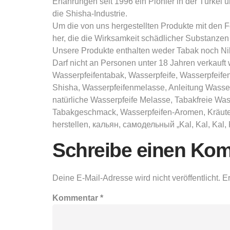
Erfahrungen seit 1996 ein Pionier in der Türkei 
die Shisha-Industrie.
Um die von uns hergestellten Produkte mit den F
her, die die Wirksamkeit schädlicher Substanze
Unsere Produkte enthalten weder Tabak noch Nik
Darf nicht an Personen unter 18 Jahren verkau
Wasserpfeifentabak, Wasserpfeife, Wasserpfeif
Shisha, Wasserpfeifenmelasse, Anleitung Wasserp
natürliche Wasserpfeife Melasse, Tabakfreie Was
Tabakgeschmack, Wasserpfeifen-Aromen, Kräuter
herstellen, кальян, самодельный „Kal, Kal, Kal, K
Schreibe einen Ko
Deine E-Mail-Adresse wird nicht veröffentlicht.
Er
Kommentar
*