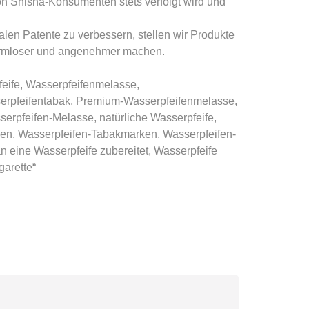
von Shisha-Konsumenten stets verfolgt wird und
len Patente zu verbessern, stellen wir Produkte
 harmloser und angenehmer machen.
eife, Wasserpfeifenmelasse,
serpfeifentabak, Premium-Wasserpfeifenmelasse,
erpfeifen-Melasse, natürliche Wasserpfeife,
rken, Wasserpfeifen-Tabakmarken, Wasserpfeifen-
eine Wasserpfeife zubereitet, Wasserpfeife
garette“