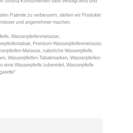
von Shisha-Konsumenten stets verfolgt wird und
len Patente zu verbessern, stellen wir Produkte
 harmloser und angenehmer machen.
eife, Wasserpfeifenmelasse,
serpfeifentabak, Premium-Wasserpfeifenmelasse,
erpfeifen-Melasse, natürliche Wasserpfeife,
rken, Wasserpfeifen-Tabakmarken, Wasserpfeifen-
eine Wasserpfeife zubereitet, Wasserpfeife
garette“