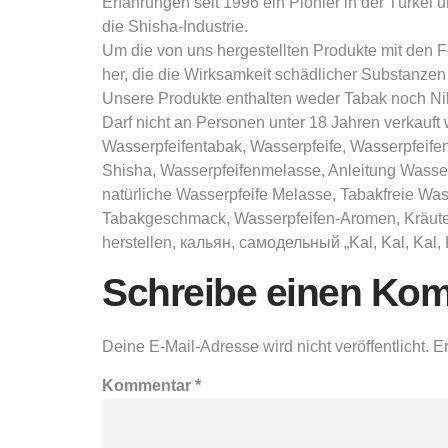
Erfahrungen seit 1996 ein Pionier in der Türkei 
die Shisha-Industrie.
Um die von uns hergestellten Produkte mit den F
her, die die Wirksamkeit schädlicher Substanze
Unsere Produkte enthalten weder Tabak noch Nik
Darf nicht an Personen unter 18 Jahren verkau
Wasserpfeifentabak, Wasserpfeife, Wasserpfeif
Shisha, Wasserpfeifenmelasse, Anleitung Wasserp
natürliche Wasserpfeife Melasse, Tabakfreie Was
Tabakgeschmack, Wasserpfeifen-Aromen, Kräuter
herstellen, кальян, самодельный „Kal, Kal, Kal, K
Schreibe einen Ko
Deine E-Mail-Adresse wird nicht veröffentlicht.
Er
Kommentar
*