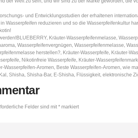
und der Welt zu sein, und wir sind zu der Marke geworden, die 
orschungs- und Entwicklungsstudien der erhaltenen internationa
n in Wasserpfeifen reduzieren und so die Wasserpfeifenkultur
otin!
ft werden!BLUEBERRY, Kräuter-Wasserpfeifenmelasse, Wasserpf
enaroma, Wasserpfeifenvergnügen, Wasserpfeifenmelasse, Was
feifenmelasse herstellen?, Kräuter-Wasserpfeife, Kräuter-Wass
serpfeife, Nikotinfreie Wasserpfeife, Kräuter-Wasserpfeifenma
-Wasserpfeifen-Aromen, Beste Wasserpfeifen-Aromen, wie man 
al, Shisha, Shisha-Bar, E-Shisha, Flüssigkeit, elektronische Zi
mmentar
forderliche Felder sind mit
*
markiert