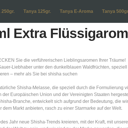
 250gr.
Tanya 125gr.
Tanya E-Aroma
Tanya 500gr
ml Extra Flüssigaro
EN Sie die verführerischen Lieblingsaromen Ihrer Träume!
Sauer-Liebhaber unter den dunkelblauen Waldfrüchten, speziell
eren – mehr als Sie bei shisha suchen
ürliche Shisha-Melasse, die speziell durch die Formulierung vö
r Europäischen Union und der Vereinigten Staaten hergestell
 Shisha-Branche, entwickelt sich aufgrund der Bedeutung, die w
 dem Markt anbieten, rasch zu einer Starmarke auf der Welt.
edes Jahr neue Shisha-Trends kreieren, mit der Kraft, mit unse