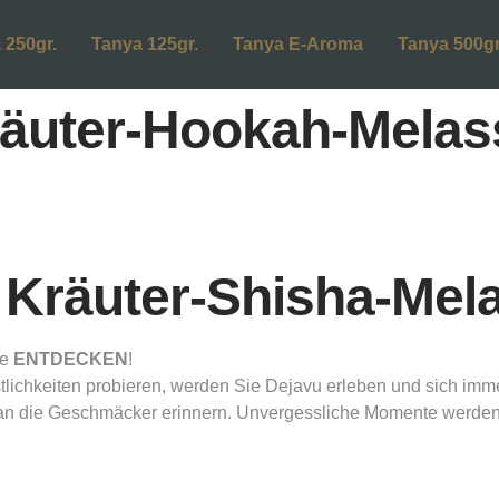
 250gr.
Tanya 125gr.
Tanya E-Aroma
Tanya 500gr
äuter-Hookah-Melas
Kräuter-Shisha-Mel
me
ENTDECKEN
!
tlichkeiten probieren, werden Sie Dejavu erleben und sich i
 an die Geschmäcker erinnern. Unvergessliche Momente werden