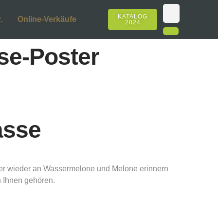
KATALOG
.
Online-Verkäufe
2024
se-Poster
asse
mmer wieder an Wassermelone und Melone erinnern
 Ihnen gehören.