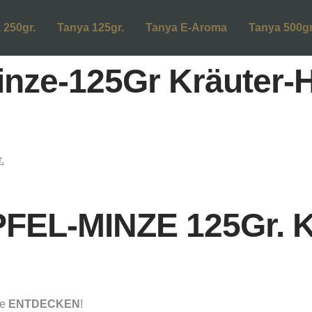
 250gr.
Tanya 125gr.
Tanya E-Aroma
Tanya 500gr
inze-125Gr Kräuter
EL-MINZE 125Gr. Kr
me
ENTDECKEN
!