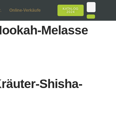
KATALOG
.
Online-Verkäufe
2024
-Hookah-Melasse
äuter-Shisha-