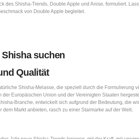
k des Shisha-Trends, Double Apple und Anise, formuliert. Lass
Geschmack von Double Apple begleitet.
i Shisha suchen
und Qualität
ürliche Shisha-Melasse, die speziell durch die Formulierung vö
r Europäischen Union und der Vereinigten Staaten hergestell
 Shisha-Branche, entwickelt sich aufgrund der Bedeutung, die w
 dem Markt anbieten, rasch zu einer Starmarke auf der Welt.
edes Jahr neue Shisha-Trends kreieren, mit der Kraft, mit unse