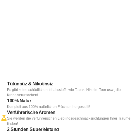
Tütünsüz & Nikotinsiz
Es gibt keine schädlichen Inhaltsstoffe wie Tabak, Nikotin, Teer usw., die
Krebs verursachen!
100% Natur
Komplett aus 100% natürlichen Früchten hergestellt!
Verführerische Aromen
Sie werden die verführerischen Lieblingsgeschmacksrichtungen Ihrer Träume
finden!
2 Stunden Superleistung