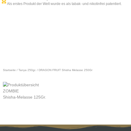
Als erstes Produkt der Welt wurde es als tabak- und nikotinfrei patentiert.
Startseite
/
Tanya 250gr.
/ DRAGON FRUIT Shisha Melasse 250Gr
ZOMBIE
Z
Shisha-Melasse 125Gr.
S