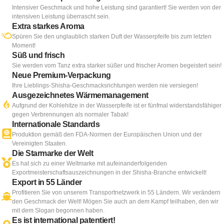
Intensiver Geschmack und hohe Leistung sind garantiert! Sie werden von der
intensiven Leistung überrascht sein.
Extra starkes Aroma
Spüren Sie den unglaublich starken Duft der Wasserpfeife bis zum letzten
Moment!
Süß und frisch
Sie werden vom Tanz extra starker süßer und frischer Aromen begeistert sein!
Neue Premium-Verpackung
Ihre Lieblings-Shisha-Geschmacksrichtungen werden nie versiegen!
Ausgezeichnetes Wärmemanagement
Aufgrund der Kohlehitze in der Wasserpfeife ist er fünfmal widerstandsfähiger
gegen Verbrennungen als normaler Tabak!
Internationale Standards
Produktion gemäß den FDA-Normen der Europäischen Union und der
Vereinigten Staaten.
Die Starmarke der Welt
Es hat sich zu einer Weltmarke mit aufeinanderfolgenden
Exportmeisterschaftsauszeichnungen in der Shisha-Branche entwickelt!
Export in 55 Länder
Profitieren Sie von unserem Transportnetzwerk in 55 Ländern. Wir verändern
den Geschmack der Welt! Mögen Sie auch an dem Kampf teilhaben, den wir
mit dem Slogan begonnen haben.
Es ist international patentiert!