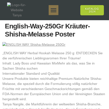
KATALOG
2024
Tanya 50gr.
Tanya 250gr.
Tanya 125gr.
Tanya E-Aroma
Tanya 500gr.
Online-Verkäufe
English-Way-250Gr Kräuter-
Shisha-Melasse Poster
„ENGLISH WAY Herbal Hookah Melasse 250 g: ENTDECKEN Sie
die verführerischen Lieblingsaromen Ihrer Träume!
Inhalt: Lady Boss und Hawaiian MixMehr als das, was Sie in
Sachen Shisha suchen
Internationaler Standard und Qualität
Unsere Produkte bieten reichhaltige Premium-Natürliche Shisha-
Melasse, die speziell durch die Formulierung völlig natürlicher
Früchte mit verschiedenen Geschmacksrichtungen gemäß den
FDA-Normen der Europäischen Union und der Vereinigten Staaten
hergestellt wird.
Tanya Nargile, die Marktführerin der weltweiten Shisha-Branche,