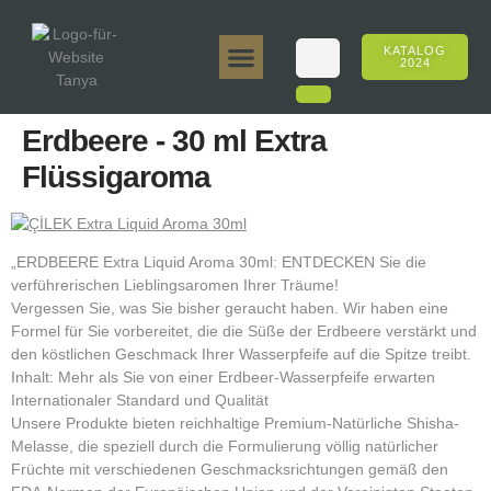
KATALOG
2024
Tanya 50gr.
Tanya 250gr.
Tanya 125gr.
Tanya E-Aroma
Tanya 500gr.
Online-Verkäufe
Erdbeere - 30 ml Extra
Flüssigaroma
„ERDBEERE Extra Liquid Aroma 30ml: ENTDECKEN Sie die
verführerischen Lieblingsaromen Ihrer Träume!
Vergessen Sie, was Sie bisher geraucht haben. Wir haben eine
Formel für Sie vorbereitet, die die Süße der Erdbeere verstärkt und
den köstlichen Geschmack Ihrer Wasserpfeife auf die Spitze treibt.
Inhalt: Mehr als Sie von einer Erdbeer-Wasserpfeife erwarten
Internationaler Standard und Qualität
Unsere Produkte bieten reichhaltige Premium-Natürliche Shisha-
Melasse, die speziell durch die Formulierung völlig natürlicher
Früchte mit verschiedenen Geschmacksrichtungen gemäß den