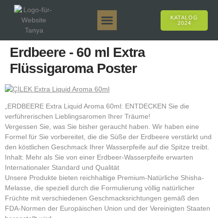
KATALOG
2024
Tanya 50gr.
Tanya 250gr.
Tanya 125gr.
Tanya E-Aroma
Tanya 500gr.
Online-Verkäufe
Erdbeere - 60 ml Extra
Flüssigaroma Poster
„ERDBEERE Extra Liquid Aroma 60ml: ENTDECKEN Sie die
verführerischen Lieblingsaromen Ihrer Träume!
Vergessen Sie, was Sie bisher geraucht haben. Wir haben eine
Formel für Sie vorbereitet, die die Süße der Erdbeere verstärkt und
den köstlichen Geschmack Ihrer Wasserpfeife auf die Spitze treibt.
Inhalt: Mehr als Sie von einer Erdbeer-Wasserpfeife erwarten
Internationaler Standard und Qualität
Unsere Produkte bieten reichhaltige Premium-Natürliche Shisha-
Melasse, die speziell durch die Formulierung völlig natürlicher
Früchte mit verschiedenen Geschmacksrichtungen gemäß den
FDA-Normen der Europäischen Union und der Vereinigten Staaten