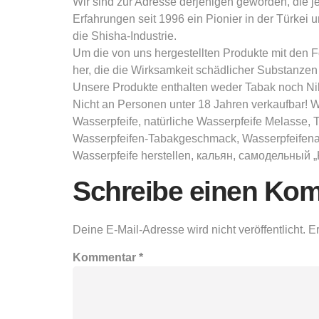
Wir sind zur Adresse derjenigen geworden, die j
Erfahrungen seit 1996 ein Pionier in der Türkei 
die Shisha-Industrie.
Um die von uns hergestellten Produkte mit den F
her, die die Wirksamkeit schädlicher Substanze
Unsere Produkte enthalten weder Tabak noch Nik
Nicht an Personen unter 18 Jahren verkaufbar! W
Wasserpfeife, natürliche Wasserpfeife Melasse, 
Wasserpfeifen-Tabakgeschmack, Wasserpfeifenar
Wasserpfeife herstellen, кальян, самодельный „Ka
Schreibe einen Ko
Deine E-Mail-Adresse wird nicht veröffentlicht.
Er
Kommentar
*