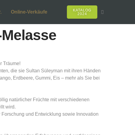
KATALOG
.
Online-Verkäufe
2024
-Melasse
r Träume!
hten, die sie Sultan Süleyman mit ihren Händen
 Mango, Erdbeere, Gummi, Eis – mehr als Sie bei
llig natürlicher Früchte mit verschiedenen
t wird.
ir Forschung und Entwicklung sowie Innovation