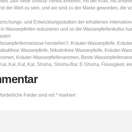
edes Jahr neue Shisha-Trends kreieren, mit der Kraft, mit unse
und der Welt zu sein, und wir sind zu der Marke geworden, die 
orschungs- und Entwicklungsstudien der erhaltenen internationa
n in Wasserpfeifen reduzieren und so die Wasserpfeifenkultur
otin!
asserpfeifenmelasse herstellen?, Kräuter-Wasserpfeife, Kräute
Tabakfreie Wasserpfeife, Nikotinfreie Wasserpfeife, Kräuter-W
omen, Kräuter-Wasserpfeifenaromen, Beste Wasserpfeifenarome
l, Kal, Kal, Kal, Shisha, Shisha-Bar, E-Shisha, Flüssigkeit, ele
mmentar
forderliche Felder sind mit
*
markiert