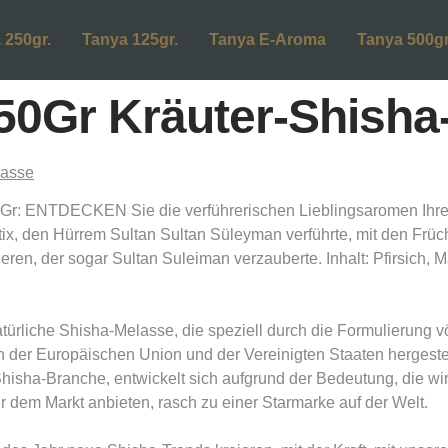
 250gr.
Tanya 125gr.
Tanya E-Aroma
Tanya 500gr
50Gr Kräuter-Shisha
: ENTDECKEN Sie die verführerischen Lieblingsaromen Ihre
ix, den Hürrem Sultan Sultan Süleyman verführte, mit den Früc
eren, der sogar Sultan Suleiman verzauberte. Inhalt: Pfirsich,
ürliche Shisha-Melasse, die speziell durch die Formulierung vö
r Europäischen Union und der Vereinigten Staaten hergestell
 Shisha-Branche, entwickelt sich aufgrund der Bedeutung, die w
 dem Markt anbieten, rasch zu einer Starmarke auf der Welt.