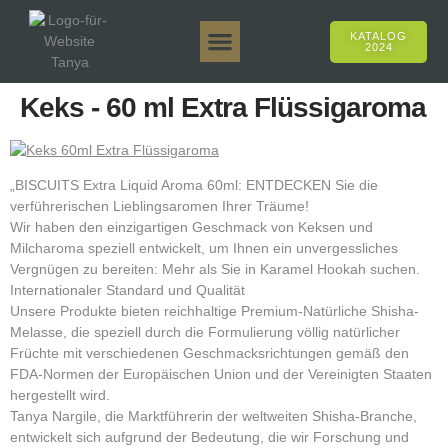
KATALOG
2024
Tanya 50gr.
Tanya 250gr.
Tanya 125gr.
Tanya E-Aroma
Tanya 500gr.
Online-Verkäufe
Keks - 60 ml Extra Flüssigaroma
„BISCUITS Extra Liquid Aroma 60ml: ENTDECKEN Sie die
verführerischen Lieblingsaromen Ihrer Träume!
Wir haben den einzigartigen Geschmack von Keksen und
Milcharoma speziell entwickelt, um Ihnen ein unvergessliches
Vergnügen zu bereiten: Mehr als Sie in Karamel Hookah suchen.
Internationaler Standard und Qualität
Unsere Produkte bieten reichhaltige Premium-Natürliche Shisha-
Melasse, die speziell durch die Formulierung völlig natürlicher
Früchte mit verschiedenen Geschmacksrichtungen gemäß den
FDA-Normen der Europäischen Union und der Vereinigten Staaten
hergestellt wird.
Tanya Nargile, die Marktführerin der weltweiten Shisha-Branche,
entwickelt sich aufgrund der Bedeutung, die wir Forschung und