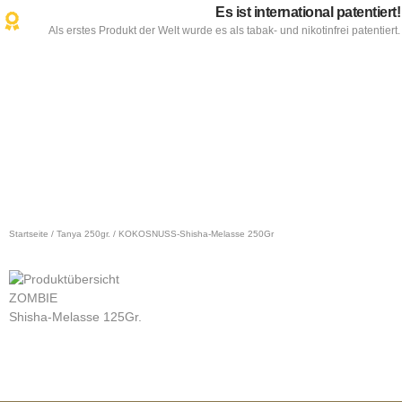
Es ist international patentiert!
Als erstes Produkt der Welt wurde es als tabak- und nikotinfrei patentiert.
Startseite
/
Tanya 250gr.
/ KOKOSNUSS-Shisha-Melasse 250Gr
ZOMBIE
Z
Shisha-Melasse 125Gr.
S