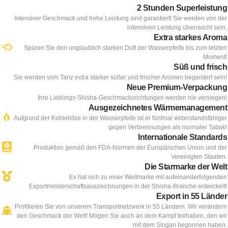
2 Stunden Superleistung
Intensiver Geschmack und hohe Leistung sind garantiert! Sie werden von der
intensiven Leistung überrascht sein.
Extra starkes Aroma
Spüren Sie den unglaublich starken Duft der Wasserpfeife bis zum letzten
Moment!
Süß und frisch
Sie werden vom Tanz extra starker süßer und frischer Aromen begeistert sein!
Neue Premium-Verpackung
Ihre Lieblings-Shisha-Geschmacksrichtungen werden nie versiegen!
Ausgezeichnetes Wärmemanagement
Aufgrund der Kohlehitze in der Wasserpfeife ist er fünfmal widerstandsfähiger
gegen Verbrennungen als normaler Tabak!
Internationale Standards
Produktion gemäß den FDA-Normen der Europäischen Union und der
Vereinigten Staaten.
Die Starmarke der Welt
Es hat sich zu einer Weltmarke mit aufeinanderfolgenden
Exportmeisterschaftsauszeichnungen in der Shisha-Branche entwickelt!
Export in 55 Länder
Profitieren Sie von unserem Transportnetzwerk in 55 Ländern. Wir verändern
den Geschmack der Welt! Mögen Sie auch an dem Kampf teilhaben, den wir
mit dem Slogan begonnen haben.