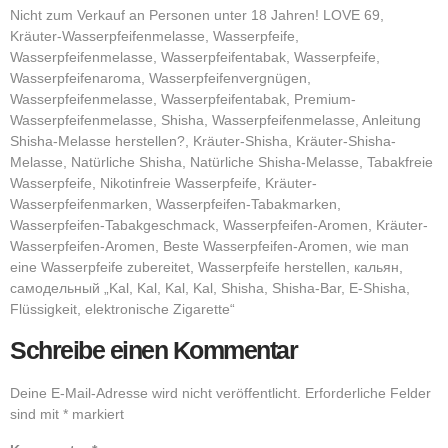
Nicht zum Verkauf an Personen unter 18 Jahren! LOVE 69,
Kräuter-Wasserpfeifenmelasse, Wasserpfeife,
Wasserpfeifenmelasse, Wasserpfeifentabak, Wasserpfeife,
Wasserpfeifenaroma, Wasserpfeifenvergnügen,
Wasserpfeifenmelasse, Wasserpfeifentabak, Premium-
Wasserpfeifenmelasse, Shisha, Wasserpfeifenmelasse, Anleitung
Shisha-Melasse herstellen?, Kräuter-Shisha, Kräuter-Shisha-
Melasse, Natürliche Shisha, Natürliche Shisha-Melasse, Tabakfreie
Wasserpfeife, Nikotinfreie Wasserpfeife, Kräuter-
Wasserpfeifenmarken, Wasserpfeifen-Tabakmarken,
Wasserpfeifen-Tabakgeschmack, Wasserpfeifen-Aromen, Kräuter-
Wasserpfeifen-Aromen, Beste Wasserpfeifen-Aromen, wie man
eine Wasserpfeife zubereitet, Wasserpfeife herstellen, кальян,
самодельный „Kal, Kal, Kal, Kal, Shisha, Shisha-Bar, E-Shisha,
Flüssigkeit, elektronische Zigarette“
Schreibe einen Kommentar
Deine E-Mail-Adresse wird nicht veröffentlicht.
Erforderliche Felder
sind mit
*
markiert