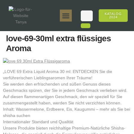
KATALOG
2024
Tanya 50gr.
Tanya 250gr.
Tanya 125gr.
Tanya E-Aroma
Tanya 500gr.
Online-Verkäufe
love-69-30ml extra flüssiges
Aroma
„LOVE 69 Extra Liquid Aroma 30 ml: ENTDECKEN Sie die
verführerischen Lieblingsaromen Ihrer Träume!
Sie werden den erfrischenden und süßen Genuss dieses
Geschmacks spüren, der Sie in jedem Geschmack verlieben wird.
Auf diesen flammenartigen Geschmack, den wir speziell für Sie
zusammengestellt haben, werden Sie nicht verzichten können.
Inhalt: Wassermelone, Erdbeere, Eis, Kaugummi – mehr als Sie bei
shisha suchen
Internationaler Standard und Qualität
Unsere Produkte bieten reichhaltige Premium-Natürliche Shisha-