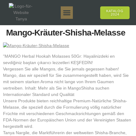
KATALOG
2024
Tanya 50gr.
Tanya 250gr.
Tanya 125gr.
Tanya E-Aroma
Tanya 500gr.
Online-Verkäufe
Mango-Kräuter-Shisha-Melasse
“MANGO Herbal Hookah Molasses 50Gr: Hayalinizdeki en
sevdiğiniz baştan çıkarıcı lezzetleri KEŞFEDİN!
Vergessen Sie alle Mangos, die Sie jemals gegessen haben!
Mango, das wir speziell für Sie zusammengestellt haben, wird Sie
mit seinem starken Aroma nicht lange von Ihrem Gaumen
vertreiben. Inhalt: Mehr als Sie in MangoShisha suchen
Internationaler Standard und Qualität
Unsere Produkte bieten reichhaltige Premium-Natürliche Shisha-
Melasse, die speziell durch die Formulierung völlig natürlicher
Früchte mit verschiedenen Geschmacksrichtungen gemäß den
FDA-Normen der Europäischen Union und der Vereinigten Staaten
hergestellt wird.
Tanya Nargile, die Marktführerin der weltweiten Shisha-Branche,