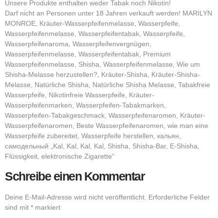
Unsere Produkte enthalten weder Tabak noch Nikotin!
Darf nicht an Personen unter 18 Jahren verkauft werden! MARILYN
MONROE, Kräuter-Wasserpfeifenmelasse, Wasserpfeife,
Wasserpfeifenmelasse, Wasserpfeifentabak, Wasserpfeife,
Wasserpfeifenaroma, Wasserpfeifenvergnügen,
Wasserpfeifenmelasse, Wasserpfeifentabak, Premium
Wasserpfeifenmelasse, Shisha, Wasserpfeifenmelasse, Wie um
Shisha-Melasse herzustellen?, Kräuter-Shisha, Kräuter-Shisha-
Melasse, Natürliche Shisha, Natürliche Shisha Melasse, Tabakfreie
Wasserpfeife, Nikotinfreie Wasserpfeife, Kräuter-
Wasserpfeifenmarken, Wasserpfeifen-Tabakmarken,
Wasserpfeifen-Tabakgeschmack, Wasserpfeifenaromen, Kräuter-
Wasserpfeifenaromen, Beste Wasserpfeifenaromen, wie man eine
Wasserpfeife zubereitet, Wasserpfeife herstellen, кальян,
самодельный „Kal, Kal, Kal, Kal, Shisha, Shisha-Bar, E-Shisha,
Flüssigkeit, elektronische Zigarette“
Schreibe einen Kommentar
Deine E-Mail-Adresse wird nicht veröffentlicht.
Erforderliche Felder
sind mit
*
markiert