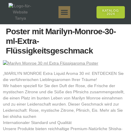
KATALOG
2024
Tanya 50gr.
Tanya 250gr.
Tanya 125gr.
Tanya E-Aroma
Tanya 500gr.
Online-Verkäufe
Poster mit Marilyn-Monroe-30-
ml-Extra-
Flüssigkeitsgeschmack
„MARILYN MONROE Extra Liquid Aroma 30 ml: ENTDECKEN Sie
die verführerischen Lieblingsaromen Ihrer Träume!
Wir haben speziell für Sie den Duft der Rose, die Frische der
mystischen Zitrone und die Süße des Pfirsichs zusammengestellt,
die einen Platz im bunten Leben von Marilyn Monroe einnahmen
und zu einer Leidenschaft wurden. Dieser Geschmack wird zur
Leidenschaft: Rose, mystische Zitrone, Pfirsich, Eis. Mehr als Sie
bei shisha suchen
Internationaler Standard und Qualität
Unsere Produkte bieten reichhaltige Premium-Natürliche Shisha-