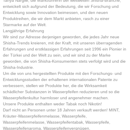
Tanya Nargile, die Marktführerin der weltweiten Shisha-Branche,
entwickelt sich aufgrund der Bedeutung, die wir Forschung und
Entwicklung sowie Innovation beimessen, und den neuen
Produktreihen, die wir dem Markt anbieten, rasch zu einer
Starmarke auf der Welt.
Langjährige Erfahrung
Wir sind zur Adresse derjenigen geworden, die jedes Jahr neue
Shisha-Trends kreieren, mit der Kraft, mit unseren überragenden
Erfahrungen und erstklassigen Erfahrungen seit 1996 ein Pionier in
der Türkei und der Welt zu sein, und wir sind zu der Marke
geworden, die von Shisha-Konsumenten stets verfolgt wird und die
Shisha-Industrie.
Um die von uns hergestellten Produkte mit den Forschungs- und
Entwicklungsstudien der erhaltenen internationalen Patente zu
verbessern, stellen wir Produkte her, die die Wirksamkeit
schädlicher Substanzen in Wasserpfeifen reduzieren und so die
Wasserpfeifenkultur harmloser und angenehmer machen.
Unsere Produkte enthalten weder Tabak noch Nikotin!
Darf nicht an Personen unter 18 Jahren verkauft werden! MINT,
Kräuter-Wasserpfeifenmelasse, Wasserpfeife,
Wasserpfeifenmelasse, Wasserpfeifentabak, Wasserpfeife,
Wasserpfeifenaroma, Wasserpfeifenvergnügen,