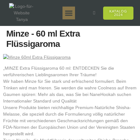
KATALOG
2024
Tanya 50gr.
Tanya 250gr.
Tanya 125gr.
Tanya E-Aroma
Tanya 500gr.
Online-Verkäufe
Minze - 60 ml Extra
Flüssigaroma
„MINZE Extra Flüssigaroma 60 ml: ENTDECKEN Sie die
verführerischen Lieblingsaromen Ihrer Träume!
Wir haben Minze für Sie stark und erfrischend formuliert. Beim
Trinken wird man frieren. Sie werden die wahre Coolness auf Ihrem
Gaumen spüren: Mehr als das, was Sie bei NaneHookah suchen
Internationaler Standard und Qualität
Unsere Produkte bieten reichhaltige Premium-Natürliche Shisha-
Melasse, die speziell durch die Formulierung völlig natürlicher
Früchte mit verschiedenen Geschmacksrichtungen gemäß den
FDA-Normen der Europäischen Union und der Vereinigten Staaten
hergestellt wird.