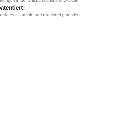
hnungen in der Shisha-Branche entwickelt!
atentiert!
rde es als tabak- und nikotinfrei patentiert.