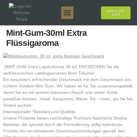
KATALOG
2024
Tanya 50gr.
Tanya 250gr.
Tanya 125gr.
Tanya E-Aroma
Tanya 500gr.
Online-Verkäufe
Mint-Gum-30ml Extra
Flüssigaroma
„MINT GUM Extra Liquid Aroma 30 ml: ENTDECKEN Sie die
verführerischen Lieblingsaromen Ihrer Träume!
Ein besonders erfrischender Geschmack mit dem Geschmack von
echtem Vivident Mint Gum. Wir haben es für Sie zusammengestellt,
damit Sie es mit seinem intensiven Rauch und seiner Kühle
genießen können. Inhalt: Kaugummi, Minze, Eis – mehr, als Sie bei
Shisha suchen
Internationaler Standard und Qualität
Unsere Produkte bieten reichhaltige Premium-Natürliche Shisha-
Melasse, die speziell durch die Formulierung völlig natürlicher
Früchte mit verschiedenen Geschmacksrichtungen gemäß den