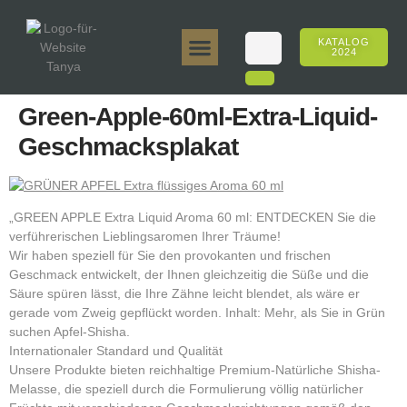
KATALOG
2024
Tanya 50gr.
Tanya 250gr.
Tanya 125gr.
Tanya E-Aroma
Tanya 500gr.
Online-Verkäufe
Green-Apple-60ml-Extra-Liquid-
Geschmacksplakat
„GREEN APPLE Extra Liquid Aroma 60 ml: ENTDECKEN Sie die
verführerischen Lieblingsaromen Ihrer Träume!
Wir haben speziell für Sie den provokanten und frischen
Geschmack entwickelt, der Ihnen gleichzeitig die Süße und die
Säure spüren lässt, die Ihre Zähne leicht blendet, als wäre er
gerade vom Zweig gepflückt worden. Inhalt: Mehr, als Sie in Grün
suchen Apfel-Shisha.
Internationaler Standard und Qualität
Unsere Produkte bieten reichhaltige Premium-Natürliche Shisha-
Melasse, die speziell durch die Formulierung völlig natürlicher