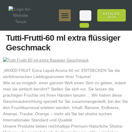
KATALOG
2024
Tanya 50gr.
Tanya 250gr.
Tanya 125gr.
Tanya E-Aroma
Tanya 500gr.
Online-Verkäufe
Tutti-Frutti-60 ml extra flüssiger
Geschmack
„MIXED FRUIT Extra Liquid Aroma 60 ml: ENTDECKEN Sie die
verführerischen Lieblingsaromen Ihrer Träume!
Wie ist es möglich, einer ganzen Welt einen Sinn zu geben, indem
man sie einfach berührt? Stellen Sie sich vor, Sie lassen die
prächtigen Früchte mit Ihren Händen tanzen ... Wir haben diese
Geschmacksrichtung speziell für Sie zusammengestellt, bei der Sie
den Fruchtkarneval erleben werden. Inhalt: Banane, Erdbeere,
Ananas, Traube, Orange – mehr als Sie bei shisha suchen
Internationaler Standard und Qualität
Unsere Produkte bieten reichhaltige Premium-Natürliche Shisha-