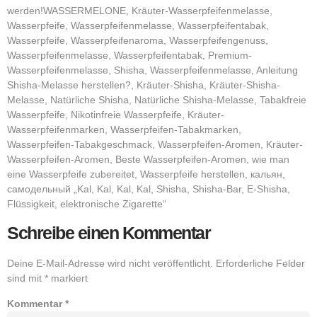
werden!WASSERMELONE, Kräuter-Wasserpfeifenmelasse,
Wasserpfeife, Wasserpfeifenmelasse, Wasserpfeifentabak,
Wasserpfeife, Wasserpfeifenaroma, Wasserpfeifengenuss,
Wasserpfeifenmelasse, Wasserpfeifentabak, Premium-
Wasserpfeifenmelasse, Shisha, Wasserpfeifenmelasse, Anleitung
Shisha-Melasse herstellen?, Kräuter-Shisha, Kräuter-Shisha-
Melasse, Natürliche Shisha, Natürliche Shisha-Melasse, Tabakfreie
Wasserpfeife, Nikotinfreie Wasserpfeife, Kräuter-
Wasserpfeifenmarken, Wasserpfeifen-Tabakmarken,
Wasserpfeifen-Tabakgeschmack, Wasserpfeifen-Aromen, Kräuter-
Wasserpfeifen-Aromen, Beste Wasserpfeifen-Aromen, wie man
eine Wasserpfeife zubereitet, Wasserpfeife herstellen, кальян,
самодельный „Kal, Kal, Kal, Kal, Shisha, Shisha-Bar, E-Shisha,
Flüssigkeit, elektronische Zigarette“
Schreibe einen Kommentar
Deine E-Mail-Adresse wird nicht veröffentlicht.
Erforderliche Felder
sind mit
*
markiert
Kommentar
*