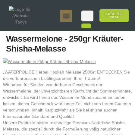
KATALOG
2024
Tanya 50gr.
Tanya 250gr.
Tanya 125gr.
Tanya E-Aroma
Tanya 500gr.
Online-Verkäufe
Wassermelone - 250gr Kräuter-
Shisha-Melasse
„WATERPOLICE Herbal Hookah Melasse 250Gr: ENTDECKEN Sie
die verführerischen Lieblingsaromen Ihrer Träume!
Wir haben für Sie den wunderbaren Geschmack der
Wassermelone, der unverzichtbaren Kaltfrucht der Sommermonate,
entwickelt. Es wird Ihnen das Wasser im Mund zusammenlaufen
lassen, dieser Geschmack wird lange Zeit nicht von Ihrem Gaumen
verschwinden. Inhalt: KarpuzMehr als Sie bei shisha suchen
Internationaler Standard und Qualität
Unsere Produkte bieten reichhaltige Premium-Natürliche Shisha-
Melasse, die speziell durch die Formulierung völlig natürlicher