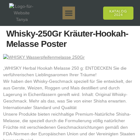
KATALOG
2024
Tanya 50gr.
Tanya 250gr.
Tanya 125gr.
Tanya E-Aroma
Tanya 500gr.
Online-Verkäufe
Whisky-250Gr Kräuter-Hookah-
Melasse Poster
„WHISKY Herbal Hookah Melasse 250 g: ENTDECKEN Sie die
verführerischen Lieblingsaromen Ihrer Träume!
Wir haben den Whisky-Geschmack speziell für Sie entwickelt, der
aus Gerste, Weizen, Roggen und Mais destilliert und durch
Lagerung in Eichenfässern gereift wird. Inhalt: Original Whisky-
Geschmack. Mehr als das, was Sie von einer Shisha erwarten.
Internationaler Standard und Qualität
Unsere Produkte bieten reichhaltige Premium-Natürliche Shisha-
Melasse, die speziell durch die Formulierung völlig natürlicher
Früchte mit verschiedenen Geschmacksrichtungen gemäß den
FDA-Normen der Europäischen Union und der Vereinigten Staaten