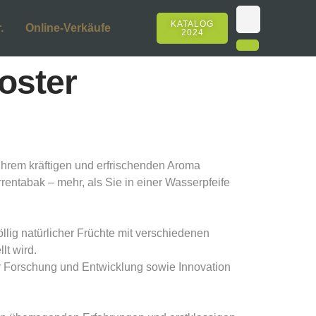
KATALOG
.
Online-Verkäufe
2024
oster
ihrem kräftigen und erfrischenden Aroma
entabak – mehr, als Sie in einer Wasserpfeife
llig natürlicher Früchte mit verschiedenen
t wird.
ir Forschung und Entwicklung sowie Innovation