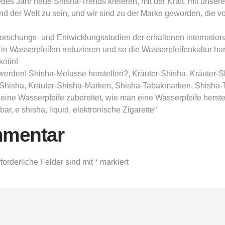
edes Jahr neue Shisha-Trends kreieren, mit der Kraft, mit unse
und der Welt zu sein, und wir sind zu der Marke geworden, die 
orschungs- und Entwicklungsstudien der erhaltenen internationa
n in Wasserpfeifen reduzieren und so die Wasserpfeifenkultur
otin!
 werden! Shisha-Melasse herstellen?, Kräuter-Shisha, Kräuter-S
ie Shisha, Kräuter-Shisha-Marken, Shisha-Tabakmarken, Shish
ne Wasserpfeife zubereitet, wie man eine Wasserpfeife herste
r, e shisha, liquid, elektronische Zigarette“
mmentar
forderliche Felder sind mit
*
markiert