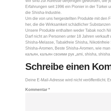
Wir sind zur Adresse derjenigen geworden, die j
Erfahrungen seit 1996 ein Pionier in der Türkei 
die Shisha-Industrie.
Um die von uns hergestellten Produkte mit den F
her, die die Wirksamkeit schädlicher Substanze
Unsere Produkte enthalten weder Tabak noch Nik
Darf nicht an Personen unter 18 Jahren verkauft
Shisha-Melasse, Tabakfreie Shisha, Nikotinfre
Shisha-Aromen, Beste Shisha-Aromen, wie man ei
кальян, кальян своими рук „ami, shisha, shisha ba
Schreibe einen Ko
Deine E-Mail-Adresse wird nicht veröffentlicht.
Er
Kommentar
*