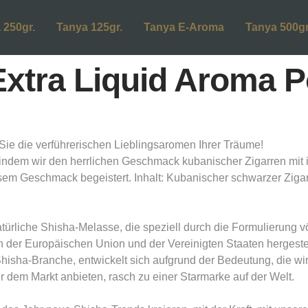
 250gr.
Tanya 125gr.
Tanya E-Aroma
Tanya 500gr
 Extra Liquid Aroma P
 die verführerischen Lieblingsaromen Ihrer Träume!
 indem wir den herrlichen Geschmack kubanischer Zigarren mit 
sem Geschmack begeistert. Inhalt: Kubanischer schwarzer Zigarr
ürliche Shisha-Melasse, die speziell durch die Formulierung vö
r Europäischen Union und der Vereinigten Staaten hergestell
 Shisha-Branche, entwickelt sich aufgrund der Bedeutung, die w
 dem Markt anbieten, rasch zu einer Starmarke auf der Welt.