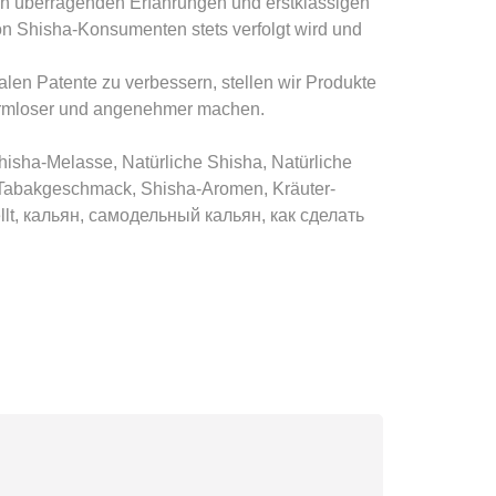
ren überragenden Erfahrungen und erstklassigen
von Shisha-Konsumenten stets verfolgt wird und
len Patente zu verbessern, stellen wir Produkte
 harmloser und angenehmer machen.
hisha-Melasse, Natürliche Shisha, Natürliche
a-Tabakgeschmack, Shisha-Aromen, Kräuter-
llt, кальян, самодельный кальян, как сделать