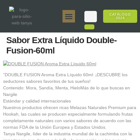
CATÁLOGO
2024
Tanya 50gr.
Tanya 250gr.
Tanya 125gr.
Tanya E-Sabor
Tanya 500gr.
Ventas en línea
Sabor Extra Líquido Double-
Fusion-60ml
“DOUBLE FUSION Aroma Extra Líquido 60ml: ¡DESCUBRE los
seductores sabores favoritos de tus sueños!
Contenido: Mora, Sandía, Menta, HieloMás de lo que buscas en
Nargile
Estándar y calidad internacionales
Nuestros productos ofrecen ricas Melazas Naturales Premium para
Hookah, las cuales se producen especialmente formulando frutas
completamente naturales con varios sabores de acuerdo con las
normas FDA de la Unión Europea y Estados Unidos.
Tanya Nargile, líder de la industria mundial de la cachimba con la