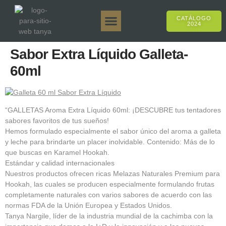
CATÁLOGO
2024
Tanya 50gr.
Tanya 250gr.
Tanya 125gr.
Tanya E-Sabor
Tanya 500gr.
Ventas en línea
Sabor Extra Líquido Galleta-
60ml
“GALLETAS Aroma Extra Líquido 60ml: ¡DESCUBRE tus tentadores
sabores favoritos de tus sueños!
Hemos formulado especialmente el sabor único del aroma a galleta
y leche para brindarte un placer inolvidable. Contenido: Más de lo
que buscas en Karamel Hookah.
Estándar y calidad internacionales
Nuestros productos ofrecen ricas Melazas Naturales Premium para
Hookah, las cuales se producen especialmente formulando frutas
completamente naturales con varios sabores de acuerdo con las
normas FDA de la Unión Europea y Estados Unidos.
Tanya Nargile, líder de la industria mundial de la cachimba con la