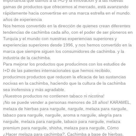
importancia que damos a la I+D y la innovación y a las nuevas
gamas de productos que ofrecemos al mercado, está avanzando
rápidamente hacia convertirse en una marca estrella en el mundo.
años de experiencia
Nos hemos convertido en la dirección de quienes crean diferentes
tendencias de cachimba cada año, con el poder de ser pioneros en
Turquía y el mundo con nuestras experiencias superiores y
experiencias superiores desde 1996, y nos hemos convertido en la
marca que siempre siguen los consumidores de cachimba. y la
industria de la cachimba.
Para mejorar los productos que producimos con los estudios de
I+D de las patentes internacionales que hemos recibido,
producimos productos que reducen la eficacia de las sustancias
nocivas en la cachimba, haciendo que la cultura de la cachimba
sea inofensiva y más agradable.
¡Nuestros productos no contienen tabaco ni nicotina!
¡No se puede vender a personas menores de 18 años! KARAMEL,
melaza de hierbas para narguile, narguile, melaza para narguile,
tabaco para narguile, narguile, aroma a narguile, alegría para
narguile, melaza para narguile, tabaco para narguile, melaza
premium para narguile, shisha, melaza para narguile, Cómo
¿Hacer melaza para cachimba?, Cachimba a base de hierbas,