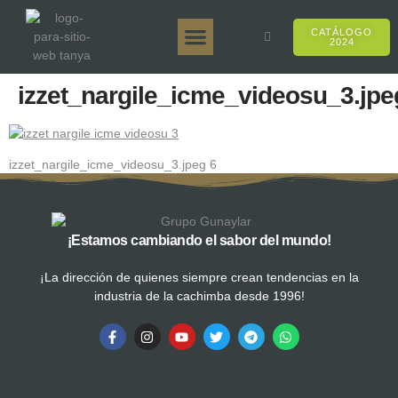
CATÁLOGO
2024
Tanya 50gr.
Tanya 250gr.
Tanya 125gr.
Tanya E-Sabor
Tanya 500gr.
Ventas en línea
izzet_nargile_icme_videosu_3.jpe
izzet_nargile_icme_videosu_3.jpeg 6
¡Estamos cambiando el sabor del mundo!
¡La dirección de quienes siempre crean tendencias en la
industria de la cachimba desde 1996!