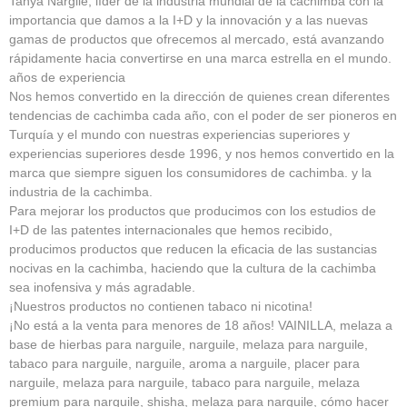
Tanya Nargile, líder de la industria mundial de la cachimba con la
importancia que damos a la I+D y la innovación y a las nuevas
gamas de productos que ofrecemos al mercado, está avanzando
rápidamente hacia convertirse en una marca estrella en el mundo.
años de experiencia
Nos hemos convertido en la dirección de quienes crean diferentes
tendencias de cachimba cada año, con el poder de ser pioneros en
Turquía y el mundo con nuestras experiencias superiores y
experiencias superiores desde 1996, y nos hemos convertido en la
marca que siempre siguen los consumidores de cachimba. y la
industria de la cachimba.
Para mejorar los productos que producimos con los estudios de
I+D de las patentes internacionales que hemos recibido,
producimos productos que reducen la eficacia de las sustancias
nocivas en la cachimba, haciendo que la cultura de la cachimba
sea inofensiva y más agradable.
¡Nuestros productos no contienen tabaco ni nicotina!
¡No está a la venta para menores de 18 años! VAINILLA, melaza a
base de hierbas para narguile, narguile, melaza para narguile,
tabaco para narguile, narguile, aroma a narguile, placer para
narguile, melaza para narguile, tabaco para narguile, melaza
premium para narguile, shisha, melaza para narguile, cómo hacer