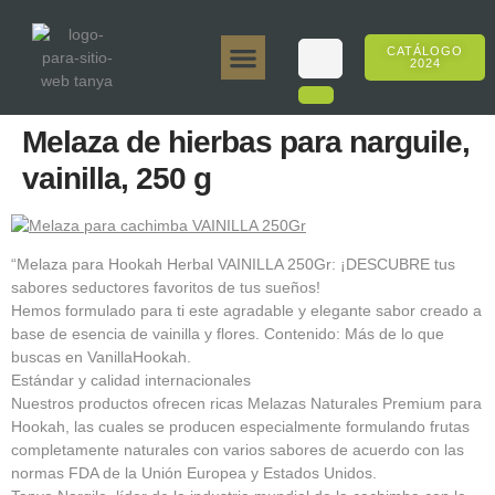
CATÁLOGO
2024
Tanya 50gr.
Tanya 250gr.
Tanya 125gr.
Tanya E-Sabor
Tanya 500gr.
Ventas en línea
Melaza de hierbas para narguile,
vainilla, 250 g
“Melaza para Hookah Herbal VAINILLA 250Gr: ¡DESCUBRE tus
sabores seductores favoritos de tus sueños!
Hemos formulado para ti este agradable y elegante sabor creado a
base de esencia de vainilla y flores. Contenido: Más de lo que
buscas en VanillaHookah.
Estándar y calidad internacionales
Nuestros productos ofrecen ricas Melazas Naturales Premium para
Hookah, las cuales se producen especialmente formulando frutas
completamente naturales con varios sabores de acuerdo con las
normas FDA de la Unión Europea y Estados Unidos.